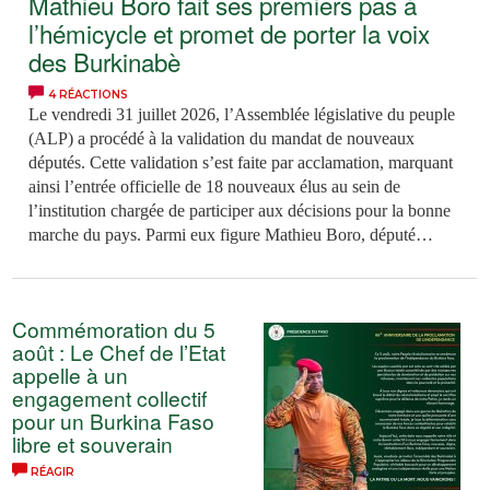
Mathieu Boro fait ses premiers pas à
l’hémicycle et promet de porter la voix
des Burkinabè
4 RÉACTIONS
Le vendredi 31 juillet 2026, l’Assemblée législative du peuple
(ALP) a procédé à la validation du mandat de nouveaux
députés. Cette validation s’est faite par acclamation, marquant
ainsi l’entrée officielle de 18 nouveaux élus au sein de
l’institution chargée de participer aux décisions pour la bonne
marche du pays. Parmi eux figure Mathieu Boro, député
représentant la région du Sourou. Le lundi 3 août 2026, le
nouvel élu a participé à sa toute première séance plénière,
consacrée à l’adoption de trois projets de loi. Entre
Commémoration du 5
enthousiasme et défis à relever, il dit mesurer l’importance de
août : Le Chef de l’Etat
la (…)
appelle à un
engagement collectif
pour un Burkina Faso
libre et souverain
RÉAGIR