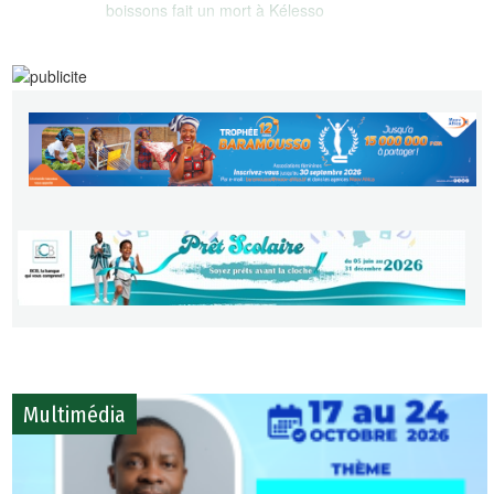
boissons fait un mort à Kélesso
04 Aug
Commémoration du 4 août 2026 : Le capitaine
Ibrahim Traoré invite les Burkinabè à poursuivre
l’idéal révolutionnaire ‎
04 Aug
Vidéo-verbalisation : Les caméras aiguisent leur
regard en attendant de s’attaquer aux motocyclistes
Multimédia