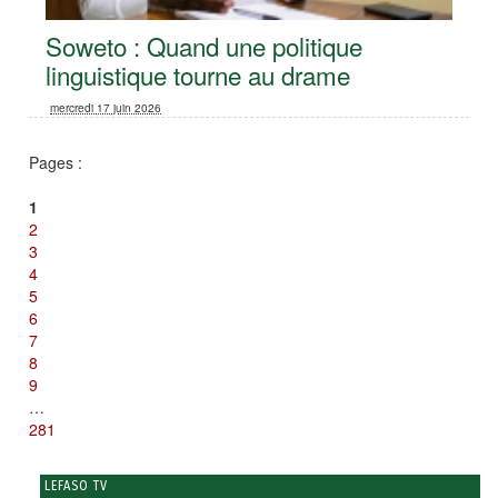
Soweto : Quand une politique
linguistique tourne au drame
mercredi 17 juin 2026
Pages :
1
2
3
4
5
6
7
8
9
…
281
LEFASO TV