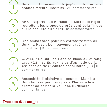
Burkina : 18 événements jugés contraires aux
1
| 20 commentaires
bonnes mœurs, interdits
AES - Nigeria : Le Burkina, le Mali et le Niger
2
regrettent les propos du président Bola Tinubu
| 15 commentaires
sur la sécurité au Sahel
Une ambassade pour les extraterrestres au
3
Burkina Faso : Le mouvement raëlien
| 12 commentaires
s’explique
CAMES : Le Burkina Faso se hisse au 2ᵉ rang
4
avec 412 inscrits aux listes d’aptitude de la
| 11
48ᵉ session des Comités consultatifs (…)
commentaires
Assemblée législative du peuple : Mathieu
5
Boro fait ses premiers pas à l’hémicycle et
| 11
promet de porter la voix des Burkinabè
commentaires
Tweets de @Lefaso_net