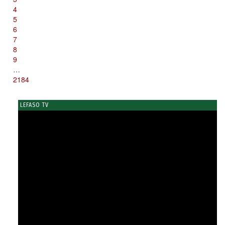
4
5
6
7
8
9
…
2184
LEFASO TV