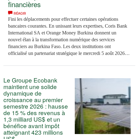
financières
RÉAGIR
Fini les déplacements pour effectuer certaines opérations
bancaires courantes. En unissant leurs expertises, Coris Bank
International SA et Orange Money Burkina donnent un
nouvel élan à la transformation numérique des services
financiers au Burkina Faso. Les deux institutions ont
officialisé un partenariat stratégique le mercredi 5 août 2026 à
Ouagadougou. Celui-ci permet désormais aux clients de
transférer instantanément de l’argent entre leur compte
bancaire et leur portefeuille mobile, mais aussi de retirer des
Le Groupe Ecobank
espèces sans carte bancaire. Une avancée qui place
maintient une solide
l’autonomie des usagers (…)
dynamique de
croissance au premier
semestre 2026 : hausse
de 15 % des revenus à
1,3 milliard US$ et un
bénéfice avant impôt
atteignant 423 millions
US$