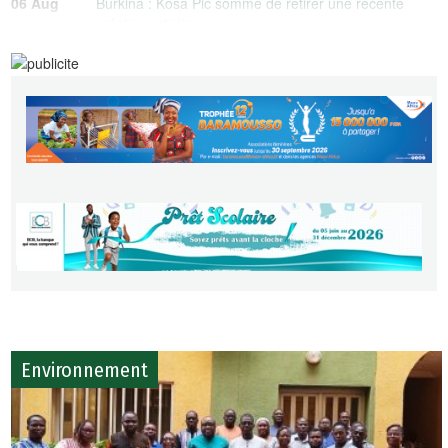
06 Aug
Burkina : Kosa Pic sommé de retirer une récente
création artistique
06 Aug
Burkina Faso : Coris Bank International et Orange
Money unissent leurs forces pour simplifier les
transactions financières
Environnement