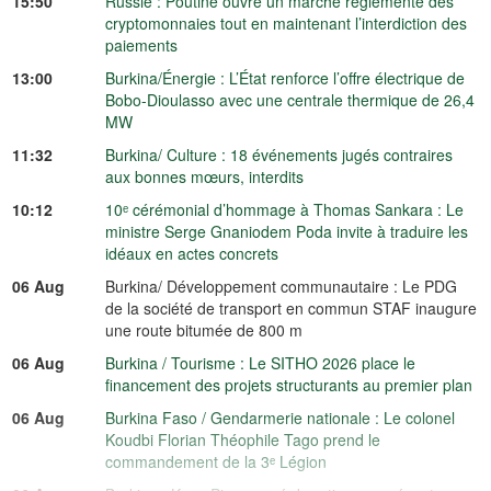
15:50
Russie : Poutine ouvre un marché réglementé des
cryptomonnaies tout en maintenant l’interdiction des
paiements
13:00
Burkina/Énergie : L’État renforce l’offre électrique de
Bobo-Dioulasso avec une centrale thermique de 26,4
MW
11:32
Burkina/ Culture : 18 événements jugés contraires
aux bonnes mœurs, interdits
10:12
10ᵉ cérémonial d’hommage à Thomas Sankara : Le
ministre Serge Gnaniodem Poda invite à traduire les
idéaux en actes concrets
06 Aug
Burkina/ Développement communautaire : Le PDG
de la société de transport en commun STAF inaugure
une route bitumée de 800 m
06 Aug
Burkina / Tourisme : Le SITHO 2026 place le
financement des projets structurants au premier plan
06 Aug
Burkina Faso / Gendarmerie nationale : Le colonel
Koudbi Florian Théophile Tago prend le
commandement de la 3ᵉ Légion