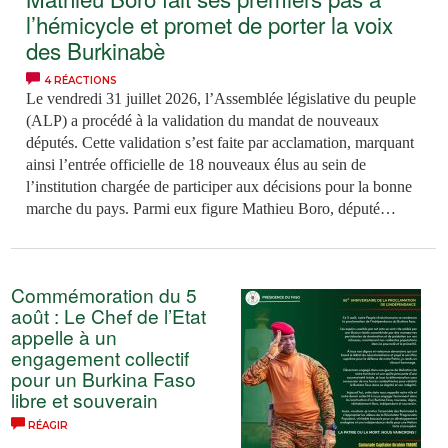
l’hémicycle et promet de porter la voix
des Burkinabè
4 RÉACTIONS
Le vendredi 31 juillet 2026, l’Assemblée législative du peuple
(ALP) a procédé à la validation du mandat de nouveaux
députés. Cette validation s’est faite par acclamation, marquant
ainsi l’entrée officielle de 18 nouveaux élus au sein de
l’institution chargée de participer aux décisions pour la bonne
marche du pays. Parmi eux figure Mathieu Boro, député
représentant la région du Sourou. Le lundi 3 août 2026, le
nouvel élu a participé à sa toute première séance plénière,
consacrée à l’adoption de trois projets de loi. Entre
Commémoration du 5
enthousiasme et défis à relever, il dit mesurer l’importance de
août : Le Chef de l’Etat
la (…)
appelle à un
engagement collectif
pour un Burkina Faso
libre et souverain
RÉAGIR