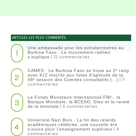
ARTICLES LES PLUS COMMENTÉS
Une ambassade pour les extraterrestres au
1
Burkina Faso : Le mouvement raëlien
| 12 commentaires
s’explique
CAMES : Le Burkina Faso se hisse au 2ᵉ rang
2
avec 412 inscrits aux listes d’aptitude de la
| 11
48ᵉ session des Comités consultatifs (…)
commentaires
Le Fonds Monétaire International-FMI-, la
3
Banque Mondiale, la BCEAO, Dieu et la rareté
| 6 commentaires
de la monnaie
Université Nazi Boni : La fin des retards
4
académiques célébrée, une nouvelle ère
| 4
s’ouvre pour l’enseignement supérieur
commentaires