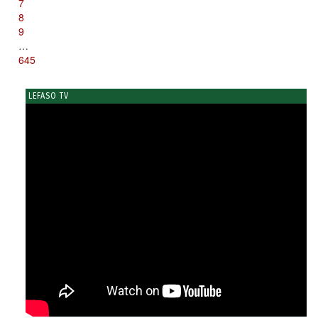
7
8
9
…
645
LEFASO TV