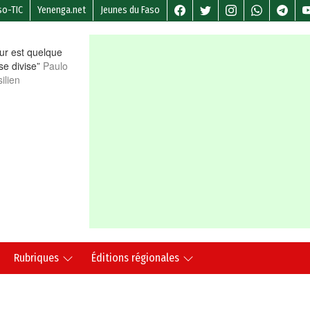
so-TIC
Yenenga.net
Jeunes du Faso
r est quelque
 se divise”
Paulo
ilien
Rubriques
Éditions régionales