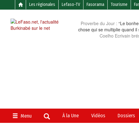
Les régionales
Lefaso-TV
Fasorama
Tourisme
Fa
Proverbe du Jour :
“Le bonheu
chose qui se multiplie quand il
Coelho Ecrivain brés
À la Une
Vidéos
Dossiers
Menu