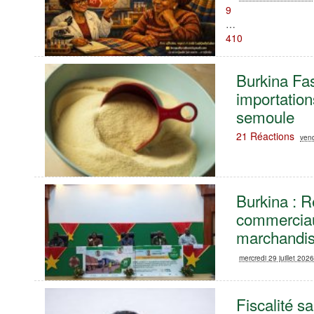
9
…
410
Burkina Fas
importation
semoule
21 Réactions
vend
Burkina : R
commerciaux
marchandi
mercredi 29 juillet 202
Fiscalité sa