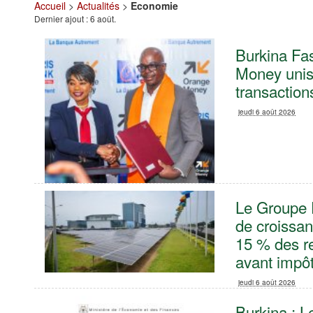
Accueil
>
Actualités
>
Economie
Dernier ajout : 6 août.
Burkina Fas
Money uniss
transaction
jeudi 6 août 2026
Le Groupe 
de croissa
15 % des re
avant impôt
jeudi 6 août 2026
Burkina : L