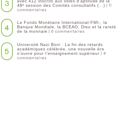
3
avec 412 inscrits aux listes d’aptitude de la
| 11
48ᵉ session des Comités consultatifs (…)
commentaires
Le Fonds Monétaire International-FMI-, la
4
Banque Mondiale, la BCEAO, Dieu et la rareté
| 6 commentaires
de la monnaie
Université Nazi Boni : La fin des retards
5
académiques célébrée, une nouvelle ère
| 4
s’ouvre pour l’enseignement supérieur
commentaires