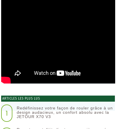
ARTICLES LES PLUS LUS
Redéfinissez votre façon de rouler grâce à un
1
design audacieux, un confort absolu avec la
JETOUR X70 V3