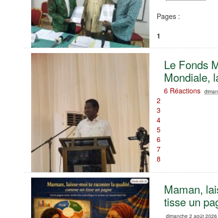
Pages :
1
Le Fonds Mo
Mondiale, l
6 Réactions
diman
2
3
4
5
6
7
8
Maman, lai
tisse un p
dimanche 2 août 2026