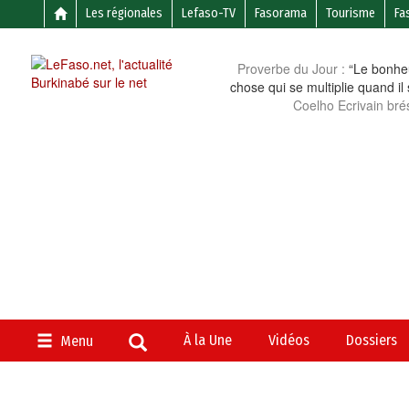
Les régionales
Lefaso-TV
Fasorama
Tourisme
Fa
Proverbe du Jour :
“Le bonheu
chose qui se multiplie quand il
Coelho Ecrivain brés
À la Une
Vidéos
Dossiers
Menu