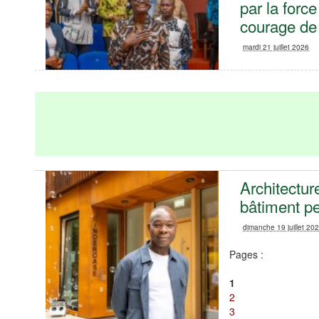
par la force
courage de 
mardi 21 juillet 2026
‎Architectu
bâtiment p
dimanche 19 juillet 20
Pages :
1
2
3