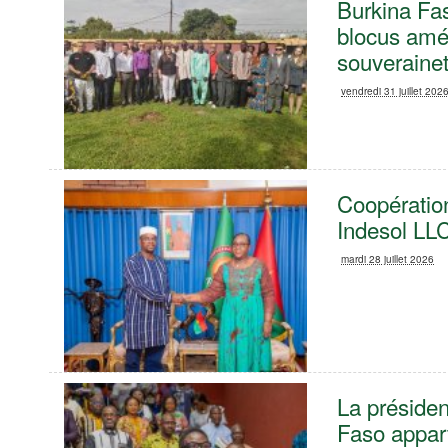
Burkina Fa
blocus amér
souveraine
vendredi 31 juillet 202
Coopération
Indesol LL
mardi 28 juillet 2026
La présiden
Faso appart