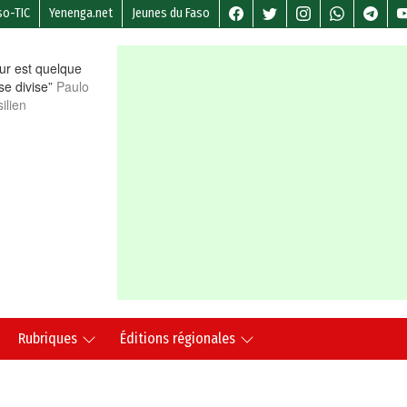
so-TIC
Yenenga.net
Jeunes du Faso
r est quelque
 se divise”
Paulo
ilien
Rubriques
Éditions régionales