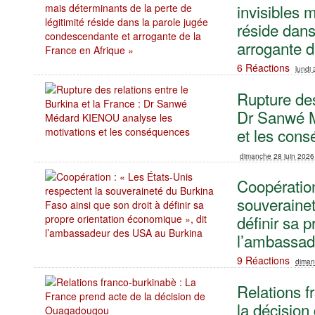
invisibles 
réside dans
arrogante d
6 Réactions
lundi 
Rupture des
Dr Sanwé M
et les con
dimanche 28 juin 2026
Coopération
souverainet
définir sa 
l’ambassad
9 Réactions
diman
Relations f
la décisio