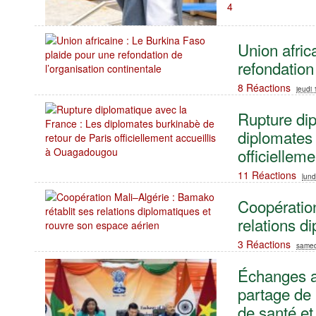
4
Union afric
refondation 
8 Réactions
jeudi 
Rupture dip
diplomates 
officiellem
11 Réactions
lund
Coopération
relations d
3 Réactions
samedi
Échanges a
partage de 
de santé et