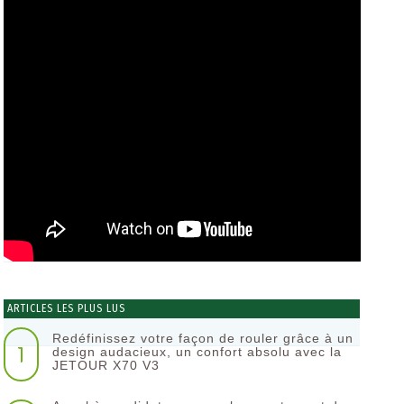
ARTICLES LES PLUS LUS
Redéfinissez votre façon de rouler grâce à un
1
design audacieux, un confort absolu avec la
JETOUR X70 V3