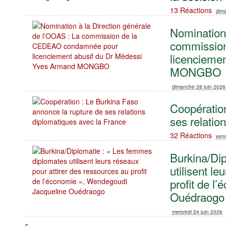
13 Réactions
dim
Nomination 
commissio
licencieme
MONGBO
dimanche 28 juin 2026
Coopération
ses relatio
32 Réactions
vend
Burkina/Di
utilisent l
profit de l
Ouédraogo
mercredi 24 juin 2026