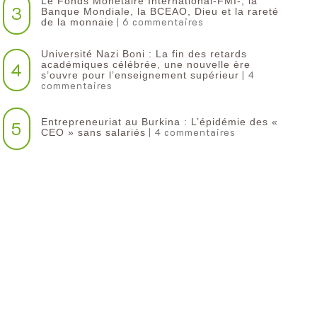
Le Fonds Monétaire International-FMI-, la
3
Banque Mondiale, la BCEAO, Dieu et la rareté
| 6 commentaires
de la monnaie
Université Nazi Boni : La fin des retards
4
académiques célébrée, une nouvelle ère
| 4
s’ouvre pour l’enseignement supérieur
commentaires
Entrepreneuriat au Burkina : L’épidémie des «
5
| 4 commentaires
CEO » sans salariés