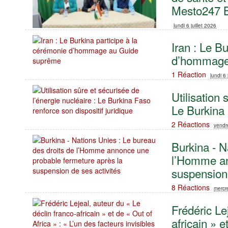
Mesto247 B
lundi 6 juillet 2026
Iran : Le B
d’hommage
1 Réaction
lundi 6 
Utilisation 
Le Burkina 
2 Réactions
vendre
Burkina - N
l’Homme an
suspension 
8 Réactions
mercre
Frédéric Le
africain » e