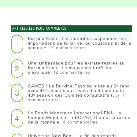
ARTICLES LES PLUS COMMENTÉS
Burkina Faso : Les autorités suspendent les
1
importations de la farine, du couscous et de la
| 21 commentaires
semoule
Une ambassade pour les extraterrestres au
2
Burkina Faso : Le mouvement raëlien
| 12 commentaires
s’explique
CAMES : Le Burkina Faso se hisse au 2ᵉ rang
3
avec 412 inscrits aux listes d’aptitude de la
| 11
48ᵉ session des Comités consultatifs (…)
commentaires
Le Fonds Monétaire International-FMI-, la
4
Banque Mondiale, la BCEAO, Dieu et la rareté
| 6 commentaires
de la monnaie
Université Nazi Boni : La fin des retards