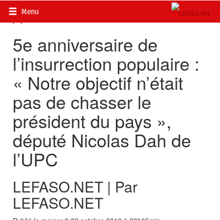
Accueil
>
Actualités
>
DOSSIERS
>
Les héros de l’insurrection
Menu
populaire
5e anniversaire de
l’insurrection populaire :
« Notre objectif n’était
pas de chasser le
président du pays »,
député Nicolas Dah de
l’UPC
LEFASO.NET | Par
LEFASO.NET