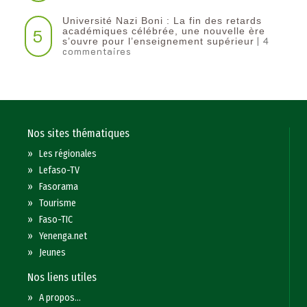
Université Nazi Boni : La fin des retards
5
académiques célébrée, une nouvelle ère
| 4
s’ouvre pour l’enseignement supérieur
commentaires
Nos sites thématiques
»
Les régionales
»
Lefaso-TV
»
Fasorama
»
Tourisme
»
Faso-TIC
»
Yenenga.net
»
Jeunes
Nos liens utiles
»
A propos...