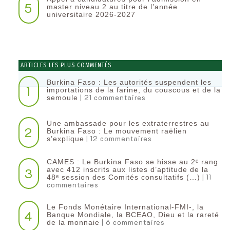
5
master niveau 2 au titre de l’année
universitaire 2026-2027
ARTICLES LES PLUS COMMENTÉS
Burkina Faso : Les autorités suspendent les
1
importations de la farine, du couscous et de la
| 21 commentaires
semoule
Une ambassade pour les extraterrestres au
2
Burkina Faso : Le mouvement raëlien
| 12 commentaires
s’explique
CAMES : Le Burkina Faso se hisse au 2ᵉ rang
3
avec 412 inscrits aux listes d’aptitude de la
| 11
48ᵉ session des Comités consultatifs (…)
commentaires
Le Fonds Monétaire International-FMI-, la
4
Banque Mondiale, la BCEAO, Dieu et la rareté
| 6 commentaires
de la monnaie