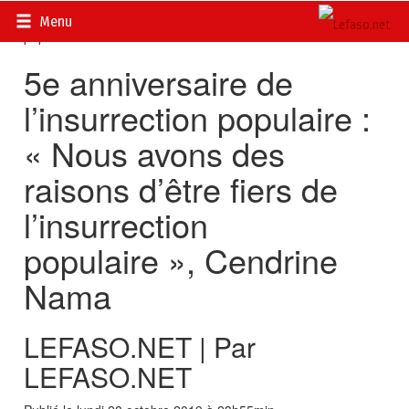
Accueil
>
Actualités
>
DOSSIERS
>
Les héros de l’insurrection
Menu
populaire
5e anniversaire de
l’insurrection populaire :
« Nous avons des
raisons d’être fiers de
l’insurrection
populaire », Cendrine
Nama
LEFASO.NET | Par
LEFASO.NET