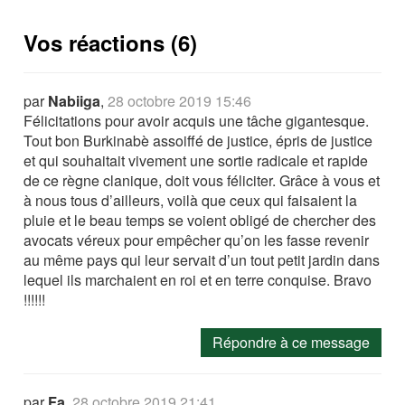
Vos réactions (6)
par
Nabiiga
,
28 octobre 2019 15:46
Félicitations pour avoir acquis une tâche gigantesque.
Tout bon Burkinabè assoiffé de justice, épris de justice
et qui souhaitait vivement une sortie radicale et rapide
de ce règne clanique, doit vous féliciter. Grâce à vous et
à nous tous d’ailleurs, voilà que ceux qui faisaient la
pluie et le beau temps se voient obligé de chercher des
avocats véreux pour empêcher qu’on les fasse revenir
au même pays qui leur servait d’un tout petit jardin dans
lequel ils marchaient en roi et en terre conquise. Bravo
!!!!!!
Répondre à ce message
par
Fa
,
28 octobre 2019 21:41