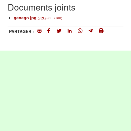
Documents joints
ganago.jpg
(
JPG
-
80.7 kio
)
PARTAGER :