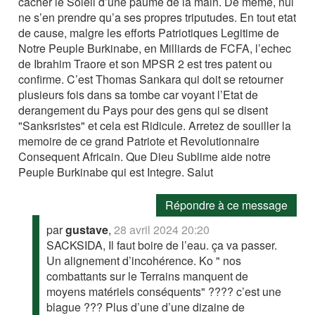
cacher le Soleil d’une paume de la main. De meme, nul
ne s’en prendre qu’a ses propres triputudes. En tout etat
de cause, malgre les efforts Patriotiques Legitime de
Notre Peuple Burkinabe, en Milliards de FCFA, l’echec
de Ibrahim Traore et son MPSR 2 est tres patent ou
confirme. C’est Thomas Sankara qui doit se retourner
plusieurs fois dans sa tombe car voyant l’Etat de
derangement du Pays pour des gens qui se disent
"Sanksristes" et cela est Ridicule. Arretez de souiller la
memoire de ce grand Patriote et Revolutionnaire
Consequent Africain. Que Dieu Sublime aide notre
Peuple Burkinabe qui est Integre. Salut
Répondre à ce message
par
gustave
,
28 avril 2024 20:20
SACKSIDA, Il faut boire de l’eau. ça va passer.
Un alignement d’incohérence. Ko " nos
combattants sur le Terrains manquent de
moyens matériels conséquents" ???? c’est une
blague ??? Plus d’une d’une dizaine de