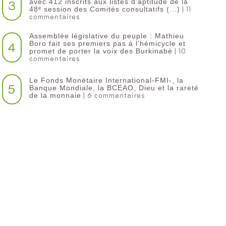
3
avec 412 inscrits aux listes d’aptitude de la
| 11
48ᵉ session des Comités consultatifs (…)
commentaires
Assemblée législative du peuple : Mathieu
4
Boro fait ses premiers pas à l’hémicycle et
| 10
promet de porter la voix des Burkinabè
commentaires
Le Fonds Monétaire International-FMI-, la
5
Banque Mondiale, la BCEAO, Dieu et la rareté
| 6 commentaires
de la monnaie