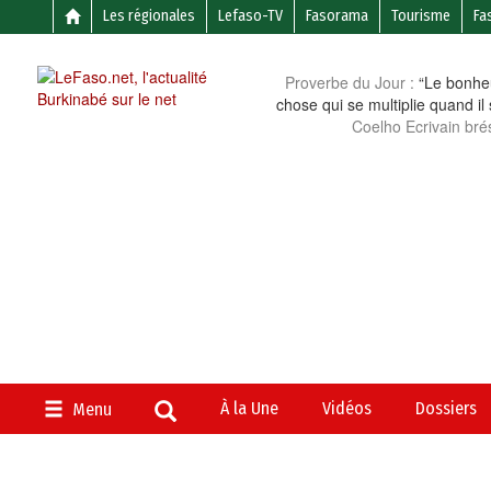
Les régionales
Lefaso-TV
Fasorama
Tourisme
Fa
Proverbe du Jour :
“Le bonheu
chose qui se multiplie quand il
Coelho Ecrivain brés
À la Une
Vidéos
Dossiers
Menu