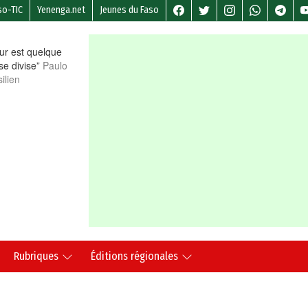
so-TIC
Yenenga.net
Jeunes du Faso
r est quelque
 se divise”
Paulo
ilien
Rubriques
Éditions régionales