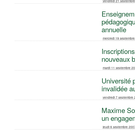
vendredi 21 septembr
Enseigneme
pédagogiqu
annuelle
mercredi 19 septembr
Inscription
nouveaux b
mardi 11 septembre 2
Université 
invalidée a
vendredi 7 septembre
Maxime Som
un engagem
jeudi 6 septembre 200