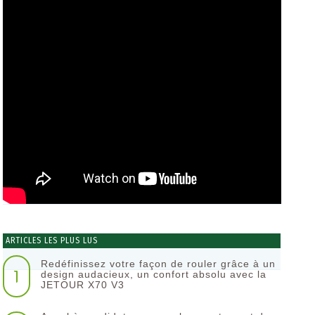
ARTICLES LES PLUS LUS
Redéfinissez votre façon de rouler grâce à un
1
design audacieux, un confort absolu avec la
JETOUR X70 V3