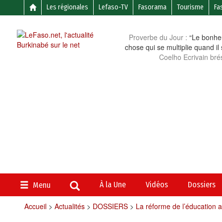
Les régionales
Lefaso-TV
Fasorama
Tourisme
Fa
Proverbe du Jour :
“Le bonheu
chose qui se multiplie quand il
Coelho Ecrivain brés
À la Une
Vidéos
Dossiers
Menu
Accueil
>
Actualités
>
DOSSIERS
>
La réforme de l’éducation 