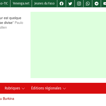
so-TIC
Yenenga.net
Jeunes du Faso
r est quelque
 se divise”
Paulo
ilien
Rubriques
Éditions régionales
au Burkina