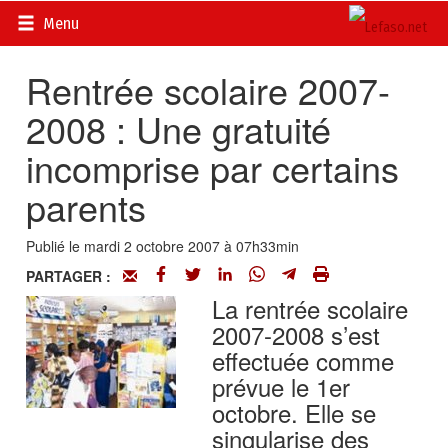
Accueil
>
Actualités
>
DOSSIERS
>
La réforme de l’éducation
Menu
au Burkina
Rentrée scolaire 2007-
2008 : Une gratuité
incomprise par certains
parents
Publié le mardi 2 octobre 2007 à 07h33min
PARTAGER :
La rentrée scolaire
2007-2008 s’est
effectuée comme
prévue le 1er
octobre. Elle se
singularise des