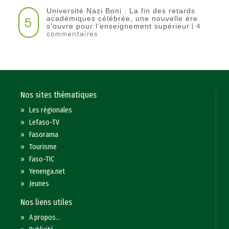
Université Nazi Boni : La fin des retards
5
académiques célébrée, une nouvelle ère
| 4
s’ouvre pour l’enseignement supérieur
commentaires
Nos sites thématiques
»
Les régionales
»
Lefaso-TV
»
Fasorama
»
Tourisme
»
Faso-TIC
»
Yenenga.net
»
Jeunes
Nos liens utiles
»
A propos...