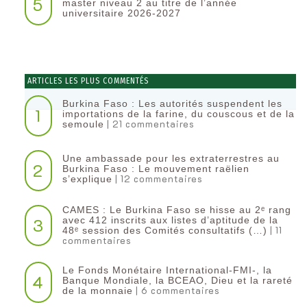
5
master niveau 2 au titre de l’année
universitaire 2026-2027
ARTICLES LES PLUS COMMENTÉS
Burkina Faso : Les autorités suspendent les
1
importations de la farine, du couscous et de la
| 21 commentaires
semoule
Une ambassade pour les extraterrestres au
2
Burkina Faso : Le mouvement raëlien
| 12 commentaires
s’explique
CAMES : Le Burkina Faso se hisse au 2ᵉ rang
3
avec 412 inscrits aux listes d’aptitude de la
| 11
48ᵉ session des Comités consultatifs (…)
commentaires
Le Fonds Monétaire International-FMI-, la
4
Banque Mondiale, la BCEAO, Dieu et la rareté
| 6 commentaires
de la monnaie