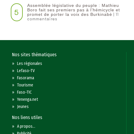
Assemblée législative du peuple : Mathieu
5
Boro fait ses premiers pas à l’hémicycle et
| 11
promet de porter la voix des Burkinabè
commentaires
Nos sites thématiques
»
Les régionales
»
Lefaso-TV
»
Fasorama
»
Tourisme
»
Faso-TIC
»
Yenenga.net
»
Jeunes
Nos liens utiles
»
A propos...
»
Publicité