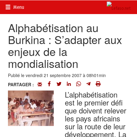
Accueil
>
Actualités
>
DOSSIERS
>
La réforme de l’éducation
Menu
au Burkina
Alphabétisation au
Burkina : S’adapter aux
enjeux de la
mondialisation
Publié le vendredi 21 septembre 2007 à 08h01min
PARTAGER :
L’alphabétisation
est le premier défi
que doivent relever
les pays africains
sur la route de leur
développement. La