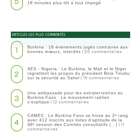
5
18 minutes plus tôt a tout changé
ARTICLES LES PLUS COMMENTÉS
Burkina : 18 événements jugés contraires aux
1
| 20 commentaires
bonnes mœurs, interdits
AES - Nigeria : Le Burkina, le Mali et le Niger
2
regrettent les propos du président Bola Tinubu
| 15 commentaires
sur la sécurité au Sahel
Une ambassade pour les extraterrestres au
3
Burkina Faso : Le mouvement raëlien
| 12 commentaires
s’explique
CAMES : Le Burkina Faso se hisse au 2ᵉ rang
4
avec 412 inscrits aux listes d’aptitude de la
| 11
48ᵉ session des Comités consultatifs (…)
commentaires