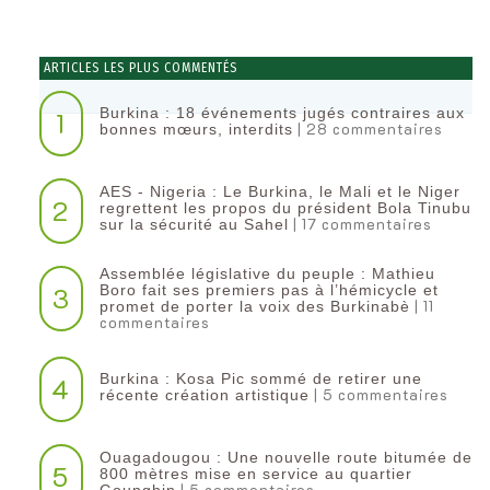
ARTICLES LES PLUS COMMENTÉS
Burkina : 18 événements jugés contraires aux
1
| 28 commentaires
bonnes mœurs, interdits
AES - Nigeria : Le Burkina, le Mali et le Niger
2
regrettent les propos du président Bola Tinubu
| 17 commentaires
sur la sécurité au Sahel
Assemblée législative du peuple : Mathieu
3
Boro fait ses premiers pas à l’hémicycle et
| 11
promet de porter la voix des Burkinabè
commentaires
Burkina : Kosa Pic sommé de retirer une
4
| 5 commentaires
récente création artistique
Ouagadougou : Une nouvelle route bitumée de
5
800 mètres mise en service au quartier
| 5 commentaires