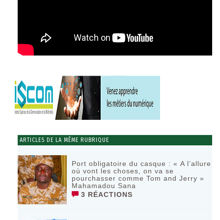
ARTICLES DE LA MÊME RUBRIQUE
Port obligatoire du casque : « A l’allure
où vont les choses, on va se
pourchasser comme Tom and Jerry »
Mahamadou Sana
3 RÉACTIONS