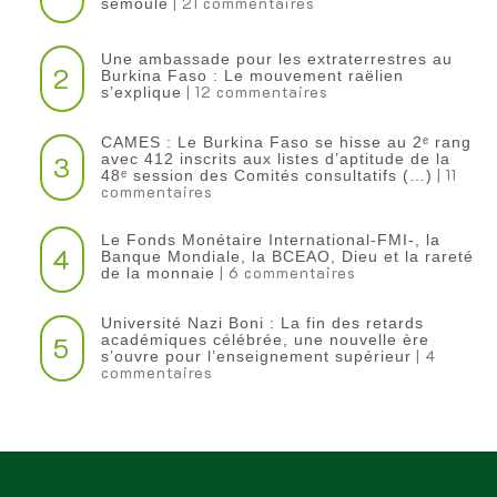
| 21 commentaires
semoule
Une ambassade pour les extraterrestres au
2
Burkina Faso : Le mouvement raëlien
| 12 commentaires
s’explique
CAMES : Le Burkina Faso se hisse au 2ᵉ rang
3
avec 412 inscrits aux listes d’aptitude de la
| 11
48ᵉ session des Comités consultatifs (…)
commentaires
Le Fonds Monétaire International-FMI-, la
4
Banque Mondiale, la BCEAO, Dieu et la rareté
| 6 commentaires
de la monnaie
Université Nazi Boni : La fin des retards
5
académiques célébrée, une nouvelle ère
| 4
s’ouvre pour l’enseignement supérieur
commentaires