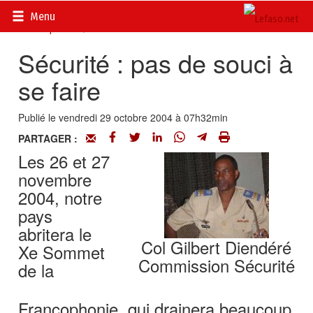
Accueil
>
Actualités
>
Documents
>
Sommet de la
Menu
Francophonie
>
Actualité
Sécurité : pas de souci à
se faire
Publié le vendredi 29 octobre 2004 à 07h32min
PARTAGER :
Les 26 et 27
novembre
2004, notre
pays
abritera le
Col Gilbert Diendéré
Xe Sommet
Commission Sécurité
de la
Francophonie, qui drainera beaucoup