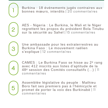
Burkina : 18 événements jugés contraires aux
1
| 20 commentaires
bonnes mœurs, interdits
AES - Nigeria : Le Burkina, le Mali et le Niger
2
regrettent les propos du président Bola Tinubu
| 15 commentaires
sur la sécurité au Sahel
Une ambassade pour les extraterrestres au
3
Burkina Faso : Le mouvement raëlien
| 12 commentaires
s’explique
CAMES : Le Burkina Faso se hisse au 2ᵉ rang
4
avec 412 inscrits aux listes d’aptitude de la
| 11
48ᵉ session des Comités consultatifs (…)
commentaires
Assemblée législative du peuple : Mathieu
5
Boro fait ses premiers pas à l’hémicycle et
| 11
promet de porter la voix des Burkinabè
commentaires