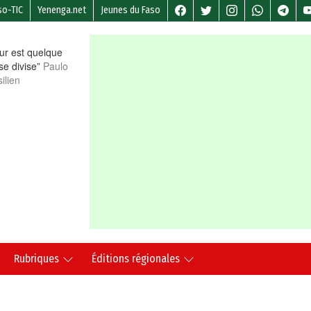
so-TIC
Yenenga.net
Jeunes du Faso
r est quelque
 se divise”
Paulo
ilien
Rubriques
Éditions régionales