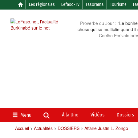
Les régionales
Lefaso-TV
Fasorama
Tourisme
Fa
Proverbe du Jour :
“Le bonheu
chose qui se multiplie quand il
Coelho Ecrivain brés
À la Une
Vidéos
Dossiers
Menu
Accueil
>
Actualités
>
DOSSIERS
>
Affaire Justin L. Zongo