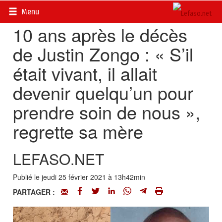
Accueil
>
Actualités
>
DOSSIERS
>
Affaire Justin L. Zongo
Menu
10 ans après le décès
de Justin Zongo : « S’il
était vivant, il allait
devenir quelqu’un pour
prendre soin de nous »,
regrette sa mère
LEFASO.NET
Publié le jeudi 25 février 2021 à 13h42min
PARTAGER :