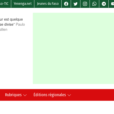
so-TIC
Yenenga.net
Jeunes du Faso
r est quelque
 se divise”
Paulo
ilien
Rubriques
Éditions régionales