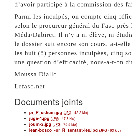
d’avoir participé à la commission des fai
Parmi les inculpés, on compte cinq offici
selon le procureur général du Faso près
Méda/Dabiret. Il n’y a ni élève, ni étudi
le dossier suit encore son cours, a-t-elle
les huit (8) personnes inculpées, cinq 
une question d’efficacité, nous-a-t-on di
Moussa Diallo
Lefaso.net
Documents joints
pr_R_sidium.jpg
(
JPG
-
42.2 kio
)
juge-4.jpg
(
JPG
-
47.8 kio
)
journ-2.jpg
(
JPG
-
75.5 kio
)
jean-bosco_-pr_R_sentant-les.jpg
(
JPG
-
63 kio
)