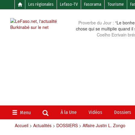
Les régionales
Lefaso-TV
Fasorama
Tourisme
Fa
Proverbe du Jour :
“Le bonheu
chose qui se multiplie quand il
Coelho Ecrivain brés
À la Une
Vidéos
Dossiers
Menu
Accueil
>
Actualités
>
DOSSIERS
>
Affaire Justin L. Zongo