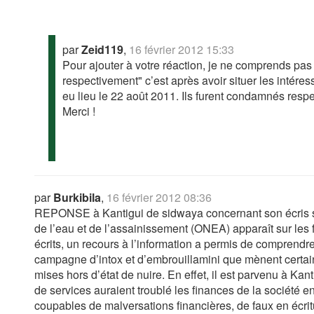
par
Zeid119
,
16 février 2012 15:33
Pour ajouter à votre réaction, je ne comprends pa
respectivement" c’est après avoir situer les intére
eu lieu le 22 août 2011. Ils furent condamnés res
Merci !
par
Burkibila
,
16 février 2012 08:36
REPONSE à Kantigui de sidwaya concernant son écris sui
de l’eau et de l’assainissement (ONEA) apparaît sur les f
écrits, un recours à l’information a permis de comprendre
campagne d’intox et d’embrouillamini que mènent certai
mises hors d’état de nuire. En effet, il est parvenu à K
de services auraient troublé les finances de la société 
coupables de malversations financières, de faux en écrit