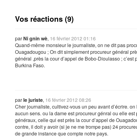
Vos réactions (9)
par
Ni gnin wè
,
16 février 2012 01:16
Quand-même monsieur le journaliste, on ne dit pas procu
Ouagadougou ; On dit simplement procureur général près
général ,près la cour d’appel de Bobo-Dioulasso ; c’est p
Burkina Faso.
par
le juriste
,
16 février 2012 08:26
Cher journaliste, cultivez-vous un peu avant d’écrire. on l
aucun sens. ou la dame est procureur génral ou elle est 
généraux, celle qui est près la cour d’appel de Ouagado
contre, il doit y avoir (si je ne me trompe pas) 24 procur
de grande instance que compte notre pays.