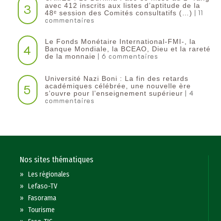
3
avec 412 inscrits aux listes d’aptitude de la
| 11
48ᵉ session des Comités consultatifs (…)
commentaires
Le Fonds Monétaire International-FMI-, la
4
Banque Mondiale, la BCEAO, Dieu et la rareté
| 6 commentaires
de la monnaie
Université Nazi Boni : La fin des retards
5
académiques célébrée, une nouvelle ère
| 4
s’ouvre pour l’enseignement supérieur
commentaires
Nos sites thématiques
»
Les régionales
»
Lefaso-TV
»
Fasorama
»
Tourisme