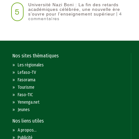
Université Nazi Boni : La fin des retards
5
académiques célébrée, une nouvelle ère
| 4
s’ouvre pour l’enseignement supérieur
commentaires
Nos sites thématiques
»
Les régionales
»
Lefaso-TV
»
Fasorama
»
Tourisme
»
Faso-TIC
»
Yenenga.net
»
Jeunes
Nos liens utiles
»
A propos...
»
Publicité