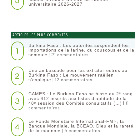
5
universitaire 2026-2027
ARTICLES LES PLUS COMMENTÉS
Burkina Faso : Les autorités suspendent les
1
importations de la farine, du couscous et de la
| 21 commentaires
semoule
Une ambassade pour les extraterrestres au
2
Burkina Faso : Le mouvement raëlien
| 12 commentaires
s’explique
CAMES : Le Burkina Faso se hisse au 2ᵉ rang
3
avec 412 inscrits aux listes d’aptitude de la
| 11
48ᵉ session des Comités consultatifs (…)
commentaires
Le Fonds Monétaire International-FMI-, la
4
Banque Mondiale, la BCEAO, Dieu et la rareté
| 6 commentaires
de la monnaie