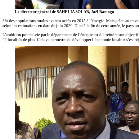
Le directeur général de SAHELIA SOLAR, Joël Bamogo
3% des populations rurales avaient accès en 2015 à l’énergie. Mais grâce au travai
selon les estimations en date de juin 2020. D’ici à la fin de cette année, le pays p
L’ambition poursuivie par le département de l’énergie est d’atteindre son objectif 
42 localités de plus. Cela va permettre de développer l’économie locale » s’est