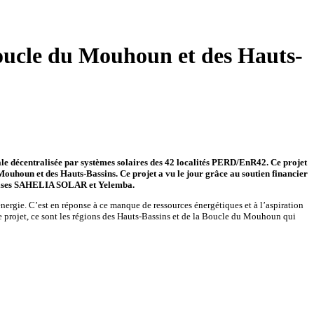
a Boucle du Mouhoun et des Hauts-
le décentralisée par systèmes solaires des 42 localités PERD/EnR42. Ce projet
a Mouhoun et des Hauts-Bassins. Ce projet a vu le jour grâce au soutien financier
eprises SAHELIA SOLAR et Yelemba.
énergie. C’est en réponse à ce manque de ressources énergétiques et à l’aspiration
ce projet, ce sont les régions des Hauts-Bassins et de la Boucle du Mouhoun qui