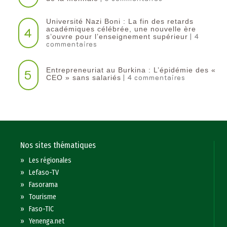
Université Nazi Boni : La fin des retards
4
académiques célébrée, une nouvelle ère
| 4
s’ouvre pour l’enseignement supérieur
commentaires
Entrepreneuriat au Burkina : L’épidémie des «
5
| 4 commentaires
CEO » sans salariés
Nos sites thématiques
»
Les régionales
»
Lefaso-TV
»
Fasorama
»
Tourisme
»
Faso-TIC
»
Yenenga.net