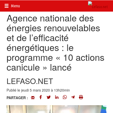
Accueil
>
Actualités
>
DOSSIERS
>
Électrification au Burkina
Menu
Agence nationale des
énergies renouvelables
et de l’efficacité
énergétiques : le
programme « 10 actions
canicule » lancé
LEFASO.NET
Publié le jeudi 5 mars 2020 à 13h20min
PARTAGER :