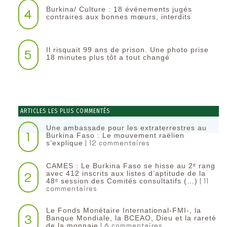
Burkina/ Culture : 18 événements jugés
4
contraires aux bonnes mœurs, interdits
Il risquait 99 ans de prison. Une photo prise
5
18 minutes plus tôt a tout changé
ARTICLES LES PLUS COMMENTÉS
Une ambassade pour les extraterrestres au
1
Burkina Faso : Le mouvement raëlien
| 12 commentaires
s’explique
CAMES : Le Burkina Faso se hisse au 2ᵉ rang
2
avec 412 inscrits aux listes d’aptitude de la
| 11
48ᵉ session des Comités consultatifs (…)
commentaires
Le Fonds Monétaire International-FMI-, la
3
Banque Mondiale, la BCEAO, Dieu et la rareté
| 6 commentaires
de la monnaie