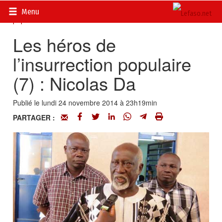
Accueil
>
Actualités
>
DOSSIERS
>
Les héros de l’insurrection
Menu
populaire
Les héros de
l’insurrection populaire
(7) : Nicolas Da
Publié le lundi 24 novembre 2014 à 23h19min
PARTAGER :