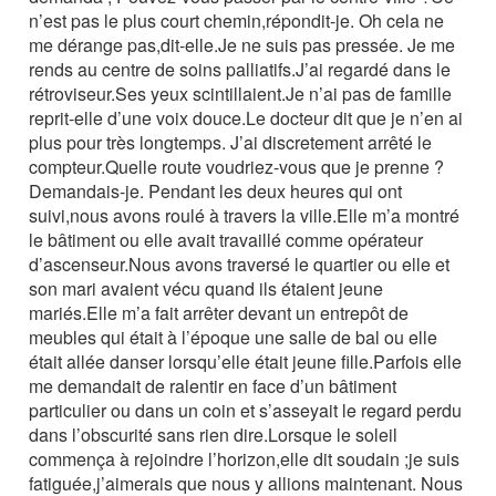
n’est pas le plus court chemin,répondit-je. Oh cela ne
me dérange pas,dit-elle.Je ne suis pas pressée. Je me
rends au centre de soins palliatifs.J’ai regardé dans le
rétroviseur.Ses yeux scintillaient.Je n’ai pas de famille
reprit-elle d’une voix douce.Le docteur dit que je n’en ai
plus pour très longtemps. J’ai discretement arrêté le
compteur.Quelle route voudriez-vous que je prenne ?
Demandais-je. Pendant les deux heures qui ont
suivi,nous avons roulé à travers la ville.Elle m’a montré
le bâtiment ou elle avait travaillé comme opérateur
d’ascenseur.Nous avons traversé le quartier ou elle et
son mari avaient vécu quand ils étaient jeune
mariés.Elle m’a fait arrêter devant un entrepôt de
meubles qui était à l’époque une salle de bal ou elle
était allée danser lorsqu’elle était jeune fille.Parfois elle
me demandait de ralentir en face d’un bâtiment
particulier ou dans un coin et s’asseyait le regard perdu
dans l’obscurité sans rien dire.Lorsque le soleil
commença à rejoindre l’horizon,elle dit soudain ;je suis
fatiguée,j’aimerais que nous y allions maintenant. Nous