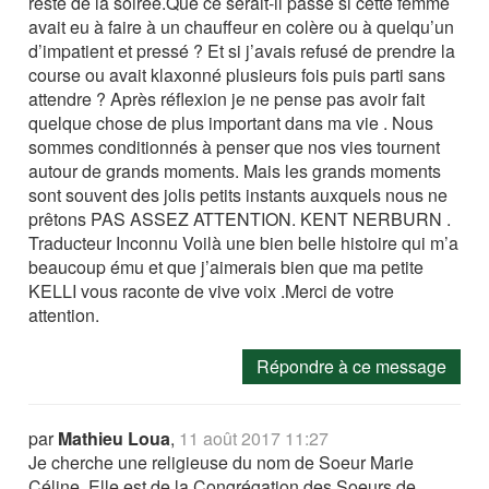
reste de la soirée.Que ce serait-il passé si cette femme
avait eu à faire à un chauffeur en colère ou à quelqu’un
d’impatient et pressé ? Et si j’avais refusé de prendre la
course ou avait klaxonné plusieurs fois puis parti sans
attendre ? Après réflexion je ne pense pas avoir fait
quelque chose de plus important dans ma vie . Nous
sommes conditionnés à penser que nos vies tournent
autour de grands moments. Mais les grands moments
sont souvent des jolis petits instants auxquels nous ne
prêtons PAS ASSEZ ATTENTION. KENT NERBURN .
Traducteur Inconnu Voilà une bien belle histoire qui m’a
beaucoup ému et que j’aimerais bien que ma petite
KELLI vous raconte de vive voix .Merci de votre
attention.
Répondre à ce message
par
Mathieu Loua
,
11 août 2017 11:27
Je cherche une religieuse du nom de Soeur Marie
Céline. Elle est de la Congrégation des Soeurs de