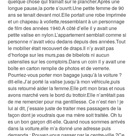
quelque chose qui traînait sur le plancher.Après une
longue pause,la porte s’ouvrit.Une petite femme de 90
ans se tenait devant moi.Elle portait une robe imprimée
et un chapeau à voilette,ressemblant à un personnage
de film des années 1940.A côté d’elle il y avait une
petite valise en nylon.L’appartement semblait comme si
personne n’avait vécu dedans depuis des années.Tout
le mobilier était recouvert de draps.Il n’y avait pas
d’horloge sur les murs,pas de bibelots ni aucun
ustensiles sur les comptoirs.Dans un coin il y avait une
boîte en carton remplie de photos et de verrerie.
Pourriez-vous porter mon bagage jusqu’à la voiture ?
dit-elle.J’ai porté la valise jusqu’à mon véhicule,puis
suis retourné aider la femme.Elle prit mon bras et nous
avons marché vers le bord du trottoir.Elle n’arrêtait pas
de me remercier pour ma gentillesse. Ce n’est rien ! je
lui ai dit, j’essaie juste de traiter mes passagers de la
façon dont je voudrais que ma mère soit traitée. Oh tu
es un bon garçon dit-elle. Quand nous sommes arrivés
dans la voiture,elle m’a donné une adresse puis
demanda ; Pouvez-vous passer par le centre-ville ?Ce