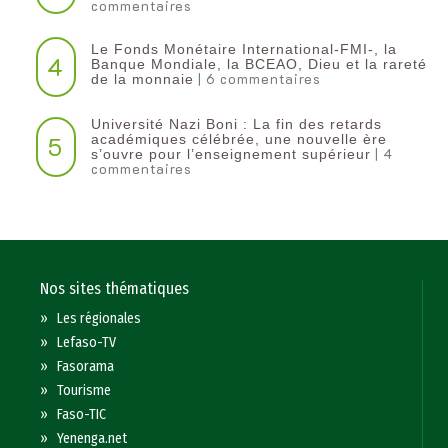
commentaires
Le Fonds Monétaire International-FMI-, la
4
Banque Mondiale, la BCEAO, Dieu et la rareté
| 6 commentaires
de la monnaie
Université Nazi Boni : La fin des retards
5
académiques célébrée, une nouvelle ère
| 4
s’ouvre pour l’enseignement supérieur
commentaires
Nos sites thématiques
»
Les régionales
»
Lefaso-TV
»
Fasorama
»
Tourisme
»
Faso-TIC
»
Yenenga.net