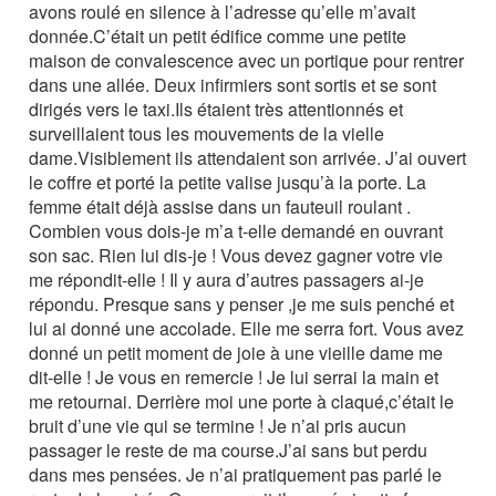
avons roulé en silence à l’adresse qu’elle m’avait
donnée.C’était un petit édifice comme une petite
maison de convalescence avec un portique pour rentrer
dans une allée. Deux infirmiers sont sortis et se sont
dirigés vers le taxi.Ils étaient très attentionnés et
surveillaient tous les mouvements de la vielle
dame.Visiblement ils attendaient son arrivée. J’ai ouvert
le coffre et porté la petite valise jusqu’à la porte. La
femme était déjà assise dans un fauteuil roulant .
Combien vous dois-je m’a t-elle demandé en ouvrant
son sac. Rien lui dis-je ! Vous devez gagner votre vie
me répondit-elle ! Il y aura d’autres passagers ai-je
répondu. Presque sans y penser ,je me suis penché et
lui ai donné une accolade. Elle me serra fort. Vous avez
donné un petit moment de joie à une vieille dame me
dit-elle ! Je vous en remercie ! Je lui serrai la main et
me retournai. Derrière moi une porte à claqué,c’était le
bruit d’une vie qui se termine ! Je n’ai pris aucun
passager le reste de ma course.J’ai sans but perdu
dans mes pensées. Je n’ai pratiquement pas parlé le