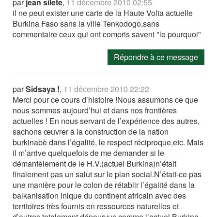
par
jean silete
,
11 décembre 2010 02:55
il ne peut exister une carte de la Haute Volta actuelle
Burkina Faso sans la ville Tenkodogo,sans
commentaire ceux qui ont compris savent "le pourquoi"
Répondre à ce message
par
Sidsaya !
,
11 décembre 2010 22:22
Merci pour ce cours d’histoire !Nous assumons ce que
nous sommes aujourd’hui et dans nos frontières
actuelles ! En nous servant de l’expérience des autres,
sachons œuvrer à la construction de la nation
burkinabè dans l’égalité, le respect réciproque,etc. Mais
il m’arrive quelquefois de me demander si le
démantèlement de le H.V.(actuel Burkina)n’était
finalement pas un salut sur le plan social.N’était-ce pas
une manière pour le colon de rétablir l’égalité dans la
balkanisation inique du continent africain avec des
territoires très fournis en ressources naturelles et
d’autres totalement dépourvus comme l’actuel Burkina