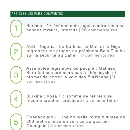
ARTICLES LES PLUS COMMENTÉS
Burkina : 18 événements jugés contraires aux
1
| 28 commentaires
bonnes mœurs, interdits
AES - Nigeria : Le Burkina, le Mali et le Niger
2
regrettent les propos du président Bola Tinubu
| 17 commentaires
sur la sécurité au Sahel
Assemblée législative du peuple : Mathieu
3
Boro fait ses premiers pas à l’hémicycle et
| 11
promet de porter la voix des Burkinabè
commentaires
Burkina : Kosa Pic sommé de retirer une
4
| 5 commentaires
récente création artistique
Ouagadougou : Une nouvelle route bitumée de
5
800 mètres mise en service au quartier
| 5 commentaires
Gounghin