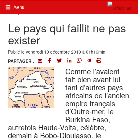
Accueil
>
Actualités
>
DOSSIERS
>
Cinquantenaire de
Menu
l’indépendance du Burkina Faso
Le pays qui faillit ne pas
exister
Publié le vendredi 10 décembre 2010 à 01h16min
PARTAGER :
Comme l’avaient
fait bien avant lui
tant d’autres pays
africains de l’ancien
empire français
d’Outre-mer, le
Burkina Faso,
autrefois Haute-Volta, célèbre,
demain à Bobo-Dioulasso, le