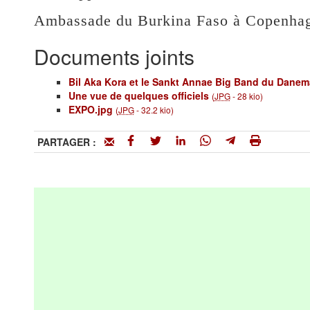
Ambassade du Burkina Faso à Copenha
Documents joints
Bil Aka Kora et le Sankt Annae Big Band du Danem
Une vue de quelques officiels
(
JPG
-
28 kio
)
EXPO.jpg
(
JPG
-
32.2 kio
)
PARTAGER :