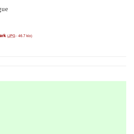
gue
ark
(
JPG
-
46.7 kio
)