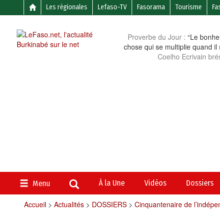
Les régionales
Lefaso-TV
Fasorama
Tourisme
Fa
Proverbe du Jour :
“Le bonheu
chose qui se multiplie quand il
Coelho Ecrivain brés
À la Une
Vidéos
Dossiers
Menu
Accueil
>
Actualités
>
DOSSIERS
>
Cinquantenaire de l’indép