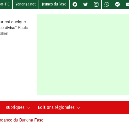
so-TIC
Yenenga.net
Jeunes du Faso
r est quelque
 se divise”
Paulo
ilien
Rubriques
Éditions régionales
endance du Burkina Faso