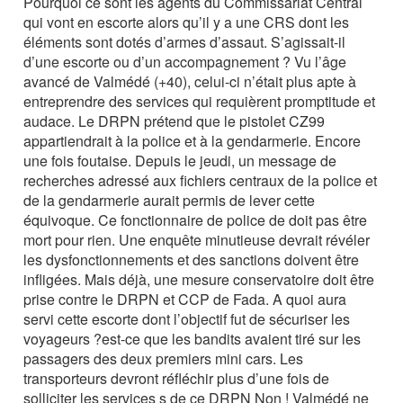
Pourquoi ce sont les agents du Commissariat Central
qui vont en escorte alors qu’il y a une CRS dont les
éléments sont dotés d’armes d’assaut. S’agissait-il
d’une escorte ou d’un accompagnement ? Vu l’âge
avancé de Valmédé (+40), celui-ci n’était plus apte à
entreprendre des services qui requièrent promptitude et
audace. Le DRPN prétend que le pistolet CZ99
appartiendrait à la police et à la gendarmerie. Encore
une fois foutaise. Depuis le jeudi, un message de
recherches adressé aux fichiers centraux de la police et
de la gendarmerie aurait permis de lever cette
équivoque. Ce fonctionnaire de police de doit pas être
mort pour rien. Une enquête minutieuse devrait révéler
les dysfonctionnements et des sanctions doivent être
infligées. Mais déjà, une mesure conservatoire doit être
prise contre le DRPN et CCP de Fada. A quoi aura
servi cette escorte dont l’objectif fut de sécuriser les
voyageurs ?est-ce que les bandits avaient tiré sur les
passagers des deux premiers mini cars. Les
transporteurs devront réfléchir plus d’une fois de
solliciter les services s de ce DRPN Non ! Valmédé ne