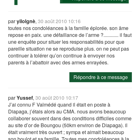
par
yilolgnè
,
30 août 2010 10:16
toutes nos condoléances à la famille éplorée. son âme
repose en paix. une défaillance de l’arme ?............ il faut
une enquête pour situer les responsabilités pour que
pareille situation ne se reproduise plus. on ne peut pas
continuer à tolérer qu’on continue à envoyer nos
parents à l’abattoir avec des armes enrayées.
Répondre à ce message
par
Yussef
,
30 août 2010 10:17
J’ai connu F Valmédé quand il était en poste à
Diapaga, j’étais alors au CMA. nous avons beaucoup
collaborer souvent dans des conditions difficiles comme
au site d’or de Boungou (50km environ de Diapaga). il
était vraiment très ouvert ; sympa et aimait beaucoup
son boulot et sa famille. Toutes mes condoléances à la