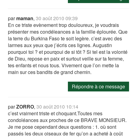
par
maman
,
30 août 2010 09:39
En ce triste evènement trop douloureux, je voudrais
présenter mes condéleances a la famille éplourée. Que
la terre du Burkina Faso te soit legère. c’est avec des
larmes aux yeux que j’écris ces lignes. Augustin
pourquoi toi ? et pourqoui de si tôt ? Si tel est la volonté
de Dieu, repose en paix et surtout veille sur ta femme,
tes enfants et nous tous. Vivement que l’on mette la
main sur ces bandits de grand chemin.
Répondre à ce message
par
ZORRO
,
30 août 2010 10:14
c’est vraiment triste et choquant.Toutes mes
condoléances aux proches de ce BRAVE MONSIEUR.
Je me pose cependant deux questions : 1. où sont
passés les deux oiseaux de fer qu’on a acheté à coût