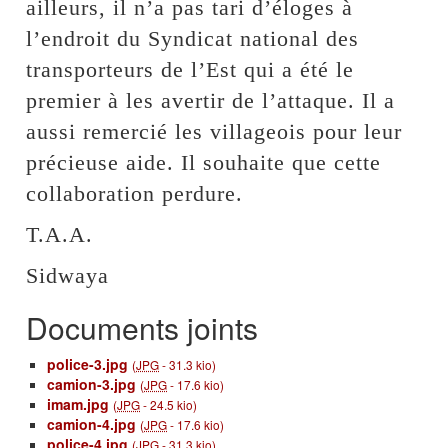
ailleurs, il n’a pas tari d’éloges à
l’endroit du Syndicat national des
transporteurs de l’Est qui a été le
premier à les avertir de l’attaque. Il a
aussi remercié les villageois pour leur
précieuse aide. Il souhaite que cette
collaboration perdure.
T.A.A.
Sidwaya
Documents joints
police-3.jpg
(
JPG
-
31.3 kio
)
camion-3.jpg
(
JPG
-
17.6 kio
)
imam.jpg
(
JPG
-
24.5 kio
)
camion-4.jpg
(
JPG
-
17.6 kio
)
police-4.jpg
(
JPG
-
31.3 kio
)