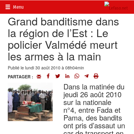
Accueil
>
Actualités
>
Société
Menu
Grand banditisme dans
la région de l’Est : Le
policier Valmédé meurt
les armes à la main
Publié le lundi 30 août 2010 à 08h04min
PARTAGER :
Dans la matinée du
jeudi 26 août 2010
sur la nationale
n°4, entre Fada et
Pama, des bandits
ont pris d’assaut un
car de transport en