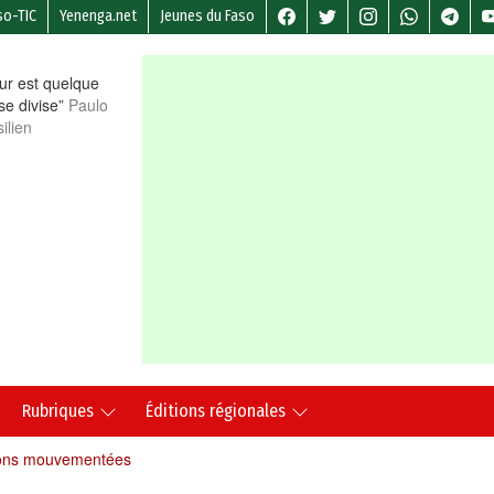
so-TIC
Yenenga.net
Jeunes du Faso
r est quelque
 se divise”
Paulo
ilien
Rubriques
Éditions régionales
tions mouvementées