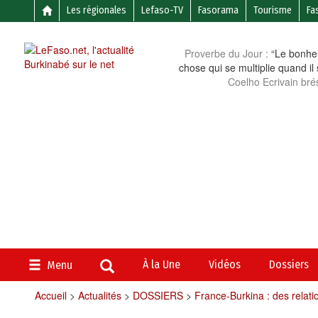
Les régionales
Lefaso-TV
Fasorama
Tourisme
Fa
Proverbe du Jour :
“Le bonheu
chose qui se multiplie quand il
Coelho Ecrivain brés
À la Une
Vidéos
Dossiers
Menu
Accueil
>
Actualités
>
DOSSIERS
>
France-Burkina : des rela