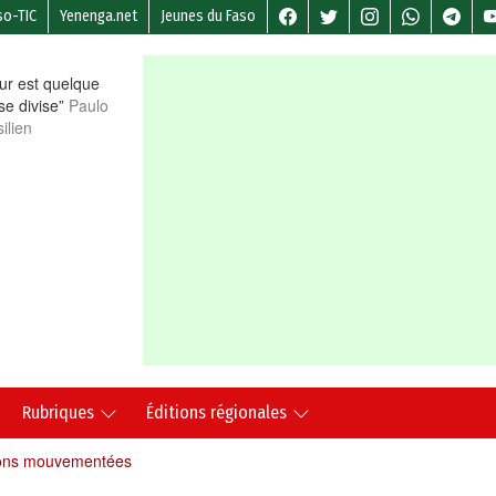
so-TIC
Yenenga.net
Jeunes du Faso
r est quelque
 se divise”
Paulo
ilien
Rubriques
Éditions régionales
tions mouvementées