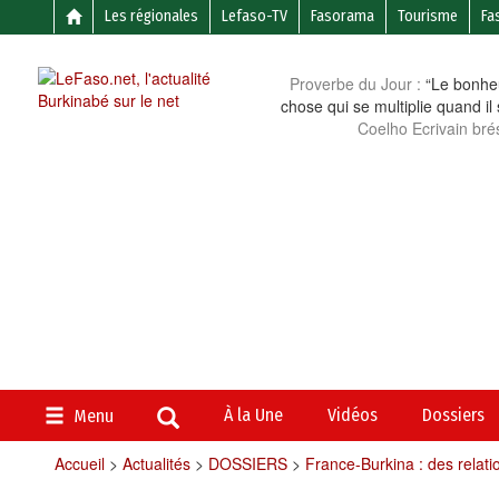
Les régionales
Lefaso-TV
Fasorama
Tourisme
Fa
Proverbe du Jour :
“Le bonheu
chose qui se multiplie quand il
Coelho Ecrivain brés
À la Une
Vidéos
Dossiers
Menu
Accueil
>
Actualités
>
DOSSIERS
>
France-Burkina : des rela