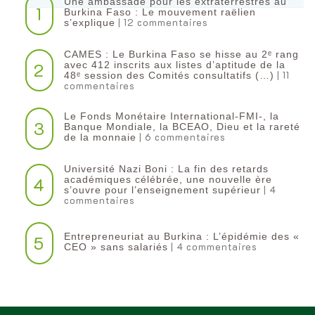
Une ambassade pour les extraterrestres au
1
Burkina Faso : Le mouvement raëlien
| 12 commentaires
s’explique
CAMES : Le Burkina Faso se hisse au 2ᵉ rang
2
avec 412 inscrits aux listes d’aptitude de la
| 11
48ᵉ session des Comités consultatifs (…)
commentaires
Le Fonds Monétaire International-FMI-, la
3
Banque Mondiale, la BCEAO, Dieu et la rareté
| 6 commentaires
de la monnaie
Université Nazi Boni : La fin des retards
4
académiques célébrée, une nouvelle ère
| 4
s’ouvre pour l’enseignement supérieur
commentaires
Entrepreneuriat au Burkina : L’épidémie des «
5
| 4 commentaires
CEO » sans salariés