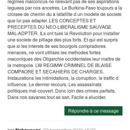
regimes malconcus ne relevant pas de ses aspirations
leguees par nos ancetres. Le Burkina-Faso toujours a la
croisee de chemin du a lafaillite d un modele de societe
que lui pas adapter. LES CONCEPTES ET
PRECEPTES DU NEO-LIBERALISME SAUVAGE
MAL-ADPTER. ILs ont tues la Revolution pour installer
une societe de pillage des plus forts. Et qui est surpris
que si les interets de ses bourgois compradores
menaces, ne vont utilises les methodes fortes
maconiques des Oligarchie occidentales leur maitre de
la metropole. LW REGIMW CRIMINEL DE BLAISE
COMPAORE ET SECAHIERS DE CHARGES.
Instaurations les intimidations, la corruption. le traffic d
influence. Le dernier recours. Les assassinats
politiques mal-couvert. Donc loin des crimes parfaits.
Dans nos savanes tout se sait. Facile a elucider.
Répondre à ce message
par
Nabayouga
,
22 septembre 2022 15:03