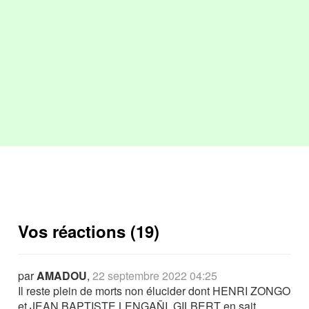
Vos réactions (19)
par
AMADOU
,
22 septembre 2022 04:25
Il reste plein de morts non élucider dont HENRI ZONGO
et JEAN BAPTISTE LENGAÑI. GILBERT en sait