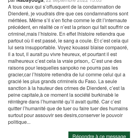
A tous ceux qui s’offusquent de la condamnation de
Dienderé, je voudrais dire que ces condamnations sont
méritées. Même s’il s’en fiche comme le dit l’internaute
précédent, en réalité ce n’est la prison qui fait souffrir ce
criminel,mais l’histoire. En effet lhistoire retiendra que
partout où il est passé, le sang a coule. Et c’est cela qui
lui sera insupportable. Voyez kouassi blaise compaoré,
il a tout, il aurait pu vivre heureux, et pourtant il est
malheureux c’est cela la vraie prison,. C’est une des
raisons pour lesquelles sanpoko ne pourra pas les
gracier,car l’histoire retiendra de lui comme celui qui a
gracié les plus grands criminels du Faso. La seule
sanction à la hauteur des crimes de Dienderé, c’est la
peine capitale,à ce moment la société burkinabè le
réintègre dans l’humanité qu’il avait quitté. Car c’est
quitter l’humanité que de tuer ou faire tuer des humains
surtout pour assouvir ses desirs,conserver le pouvoir
politique...
Répondre à ce message