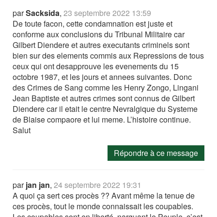
par
Sacksida
,
23 septembre 2022 13:59
De toute facon, cette condamnation est juste et
conforme aux conclusions du Tribunal Militaire car
Gilbert Diendere et autres executants criminels sont
bien sur des elements commis aux Repressions de tous
ceux qui ont desapprouve les evenements du 15
octobre 1987, et les jours et annees suivantes. Donc
des Crimes de Sang comme les Henry Zongo, Lingani
Jean Baptiste et autres crimes sont connus de Gilbert
Diendere car il etait le centre Nevralgique du Systeme
de Blaise compaore et lui meme. L’histoire continue.
Salut
Répondre à ce message
par
jan jan
,
24 septembre 2022 19:31
A quoi ça sert ces procès ?? Avant même la tenue de
ces procès, tout le monde connaissait les coupables.
Les coupables sont en liberté, narguant le Peuple, c’est