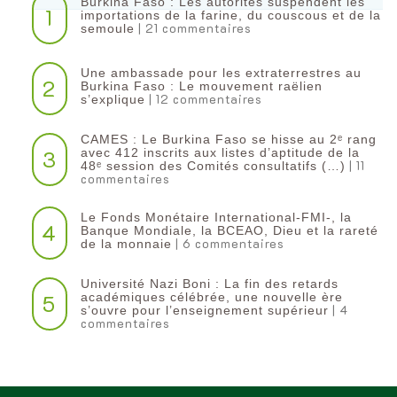
Burkina Faso : Les autorités suspendent les
1
importations de la farine, du couscous et de la
| 21 commentaires
semoule
Une ambassade pour les extraterrestres au
2
Burkina Faso : Le mouvement raëlien
| 12 commentaires
s’explique
CAMES : Le Burkina Faso se hisse au 2ᵉ rang
3
avec 412 inscrits aux listes d’aptitude de la
| 11
48ᵉ session des Comités consultatifs (…)
commentaires
Le Fonds Monétaire International-FMI-, la
4
Banque Mondiale, la BCEAO, Dieu et la rareté
| 6 commentaires
de la monnaie
Université Nazi Boni : La fin des retards
5
académiques célébrée, une nouvelle ère
| 4
s’ouvre pour l’enseignement supérieur
commentaires