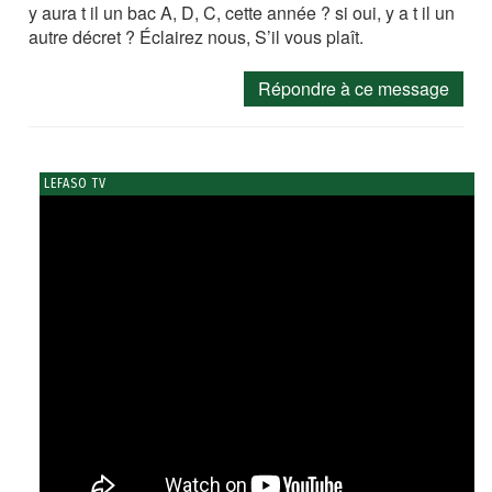
y aura t il un bac A, D, C, cette année ? si oui, y a t il un
autre décret ? Éclairez nous, S’il vous plaît.
Répondre à ce message
LEFASO TV