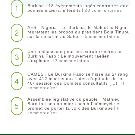
Burkina : 18 événements jugés contraires aux
1
| 20 commentaires
bonnes mœurs, interdits
AES - Nigeria : Le Burkina, le Mali et le Niger
2
regrettent les propos du président Bola Tinubu
| 15 commentaires
sur la sécurité au Sahel
Une ambassade pour les extraterrestres au
3
Burkina Faso : Le mouvement raëlien
| 12 commentaires
s’explique
CAMES : Le Burkina Faso se hisse au 2ᵉ rang
4
avec 412 inscrits aux listes d’aptitude de la
| 11
48ᵉ session des Comités consultatifs (…)
commentaires
Assemblée législative du peuple : Mathieu
5
Boro fait ses premiers pas à l’hémicycle et
| 11
promet de porter la voix des Burkinabè
commentaires