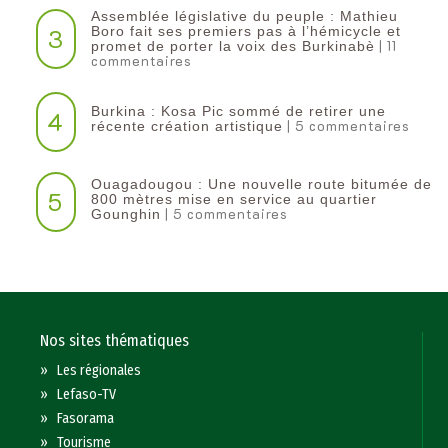
Assemblée législative du peuple : Mathieu
3
Boro fait ses premiers pas à l’hémicycle et
| 11
promet de porter la voix des Burkinabè
commentaires
Burkina : Kosa Pic sommé de retirer une
4
| 5 commentaires
récente création artistique
Ouagadougou : Une nouvelle route bitumée de
5
800 mètres mise en service au quartier
| 5 commentaires
Gounghin
Nos sites thématiques
»
Les régionales
»
Lefaso-TV
»
Fasorama
»
Tourisme