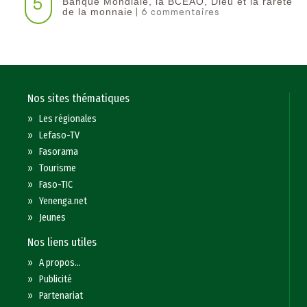
5
Banque Mondiale, la BCEAO, Dieu et la rareté
| 6 commentaires
de la monnaie
Nos sites thématiques
»
Les régionales
»
Lefaso-TV
»
Fasorama
»
Tourisme
»
Faso-TIC
»
Yenenga.net
»
Jeunes
Nos liens utiles
»
A propos...
»
Publicité
»
Partenariat