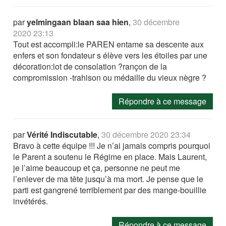
par
yelmingaan blaan saa hien
,
30 décembre
2020 23:13
Tout est accompli:le PAREN entame sa descente aux
enfers et son fondateur s élève vers les étoiles par une
décoration:lot de consolation ?rançon de la
compromission -trahison ou médaille du vieux nègre ?
Répondre à ce message
par
Vérité Indiscutable
,
30 décembre 2020 23:34
Bravo à cette équipe !!! Je n’ai jamais compris pourquoi
le Parent a soutenu le Régime en place. Mais Laurent,
je l’aime beaucoup et ça, personne ne peut me
l’enlever de ma tête jusqu’à ma mort. Je pense que le
parti est gangrené terriblement par des mange-bouillie
invétérés.
Répondre à ce message