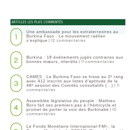
ARTICLES LES PLUS COMMENTÉS
Une ambassade pour les extraterrestres au
1
Burkina Faso : Le mouvement raëlien
| 12 commentaires
s’explique
Burkina : 18 événements jugés contraires aux
2
| 11 commentaires
bonnes mœurs, interdits
CAMES : Le Burkina Faso se hisse au 2ᵉ rang
3
avec 412 inscrits aux listes d’aptitude de la
| 11
48ᵉ session des Comités consultatifs (…)
commentaires
Assemblée législative du peuple : Mathieu
4
Boro fait ses premiers pas à l’hémicycle et
| 10
promet de porter la voix des Burkinabè
commentaires
Le Fonds Monétaire International-FMI-, la