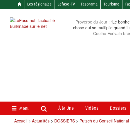
Les régionales
Lefaso-TV
Fasorama
Tourisme
Fa
Proverbe du Jour :
“Le bonheu
chose qui se multiplie quand il
Coelho Ecrivain brés
À la Une
Vidéos
Dossiers
Menu
Accueil
>
Actualités
>
DOSSIERS
>
Putsch du Conseil National