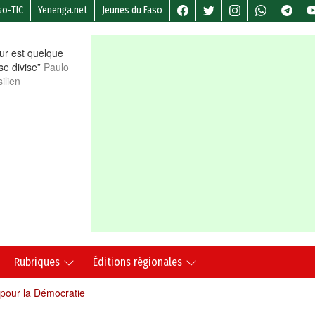
so-TIC
Yenenga.net
Jeunes du Faso
r est quelque
 se divise”
Paulo
ilien
Rubriques
Éditions régionales
 pour la Démocratie