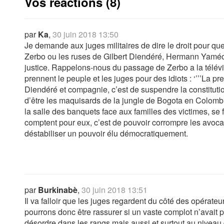
Vos réactions (8)
par
Ka
,
30 juin 2018 13:50
Je demande aux juges militaires de dire le droit pour que
Zerbo ou les ruses de Gilbert Diendéré, Hermann Yaméogo
justice. Rappelons-nous du passage de Zerbo a la télévis
prennent le peuple et les juges pour des idiots : ‘’’’La 
Diendéré et compagnie, c’est de suspendre la constitution
d’être les maquisards de la jungle de Bogota en Colombi
la salle des banquets face aux familles des victimes, se fo
comptent pour eux, c’est de pouvoir corrompre les avocats
déstabiliser un pouvoir élu démocratiquement.
par
Burkinabè
,
30 juin 2018 13:51
Il va falloir que les juges regardent du côté des opérateur
pourrons donc être rassurer si un vaste complot n’avait 
désordre dans les rangs mais aussi et surtout au niveau de