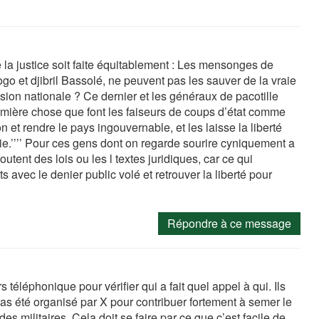
 la justice soit faite équitablement : Les mensonges de
 et djibril Bassolé, ne peuvent pas les sauver de la vraie
ion nationale ? Ce dernier et les généraux de pacotille
première chose que font les faiseurs de coups d’état comme
 et rendre le pays ingouvernable, et les laisse la liberté
e.’’’’ Pour ces gens dont on regarde sourire cyniquement a
utent des lois ou les l textes juridiques, car ce qui
 avec le denier public volé et retrouver la liberté pour
Répondre à ce message
s téléphonique pour vérifier qui a fait quel appel à qui. Ils
pas été organisé par X pour contribuer fortement à semer le
s militaires. Cela doit se faire par ce que c’est facile de