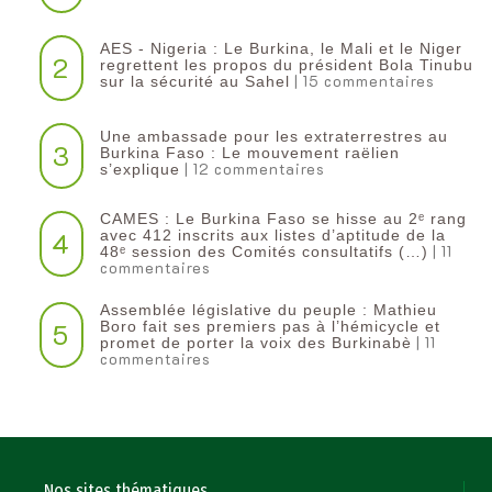
AES - Nigeria : Le Burkina, le Mali et le Niger
2
regrettent les propos du président Bola Tinubu
| 15 commentaires
sur la sécurité au Sahel
Une ambassade pour les extraterrestres au
3
Burkina Faso : Le mouvement raëlien
| 12 commentaires
s’explique
CAMES : Le Burkina Faso se hisse au 2ᵉ rang
4
avec 412 inscrits aux listes d’aptitude de la
| 11
48ᵉ session des Comités consultatifs (…)
commentaires
Assemblée législative du peuple : Mathieu
5
Boro fait ses premiers pas à l’hémicycle et
| 11
promet de porter la voix des Burkinabè
commentaires
Nos sites thématiques