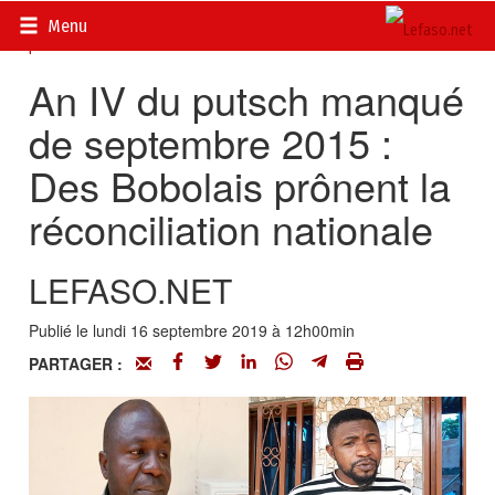
Accueil
>
Actualités
>
DOSSIERS
>
Putsch du Conseil National
Menu
pour la Démocratie
An IV du putsch manqué
de septembre 2015 :
Des Bobolais prônent la
réconciliation nationale
LEFASO.NET
Publié le lundi 16 septembre 2019 à 12h00min
PARTAGER :