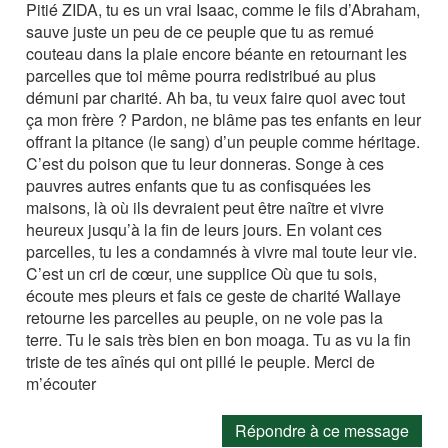
Pitié ZIDA, tu es un vrai Isaac, comme le fils d’Abraham,
sauve juste un peu de ce peuple que tu as remué
couteau dans la plaie encore béante en retournant les
parcelles que toi même pourra redistribué au plus
démuni par charité. Ah ba, tu veux faire quoi avec tout
ça mon frère ? Pardon, ne blâme pas tes enfants en leur
offrant la pitance (le sang) d’un peuple comme héritage.
C’est du poison que tu leur donneras. Songe à ces
pauvres autres enfants que tu as confisquées les
maisons, là où ils devraient peut être naître et vivre
heureux jusqu’à la fin de leurs jours. En volant ces
parcelles, tu les a condamnés à vivre mal toute leur vie.
C’est un cri de cœur, une supplice Où que tu sois,
écoute mes pleurs et fais ce geste de charité Wallaye
retourne les parcelles au peuple, on ne vole pas la
terre. Tu le sais très bien en bon moaga. Tu as vu la fin
triste de tes aînés qui ont pillé le peuple. Merci de
m’écouter
Répondre à ce message