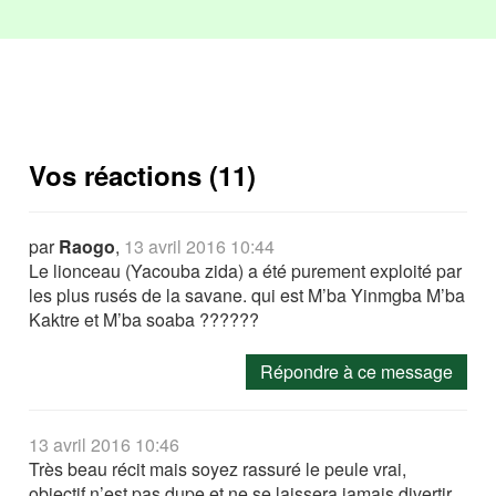
Vos réactions (11)
par
Raogo
,
13 avril 2016 10:44
Le lionceau (Yacouba zida) a été purement exploité par
les plus rusés de la savane. qui est M’ba Yinmgba M’ba
Kaktre et M’ba soaba ??????
Répondre à ce message
13 avril 2016 10:46
Très beau récit mais soyez rassuré le peule vrai,
objectif n’est pas dupe et ne se laissera jamais divertir.