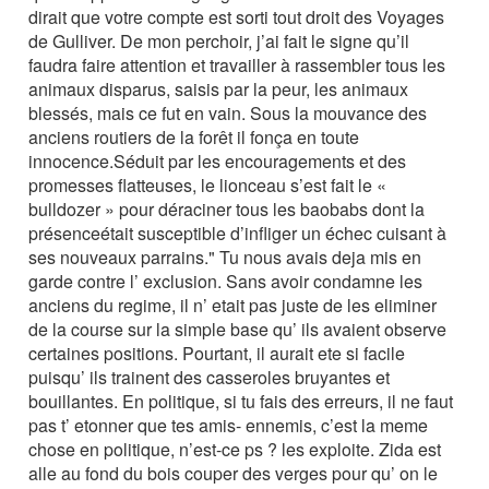
dirait que votre compte est sorti tout droit des Voyages
de Gulliver. De mon perchoir, j’ai fait le signe qu’il
faudra faire attention et travailler à rassembler tous les
animaux disparus, saisis par la peur, les animaux
blessés, mais ce fut en vain. Sous la mouvance des
anciens routiers de la forêt il fonça en toute
innocence.Séduit par les encouragements et des
promesses flatteuses, le lionceau s’est fait le «
bulldozer » pour déraciner tous les baobabs dont la
présenceétait susceptible d’infliger un échec cuisant à
ses nouveaux parrains." Tu nous avais deja mis en
garde contre l’ exclusion. Sans avoir condamne les
anciens du regime, il n’ etait pas juste de les eliminer
de la course sur la simple base qu’ ils avaient observe
certaines positions. Pourtant, il aurait ete si facile
puisqu’ ils trainent des casseroles bruyantes et
bouillantes. En politique, si tu fais des erreurs, il ne faut
pas t’ etonner que tes amis- ennemis, c’est la meme
chose en politique, n’est-ce ps ? les exploite. Zida est
alle au fond du bois couper des verges pour qu’ on le