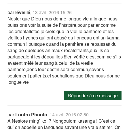
par
léveillé
,
13 avril 2016 15:26
Nestor que Dieu nous donne longue vie afin que nous
puissions voir la suite de l’histoire,pour parler comme
les orientalistes,je crois que la vieille panthère et les
vieilles hyènes qui ont abusé du lionceau ont un karma
commun !!puisque quand la panthère se repaissait du
sang de quelques animaux récalcitrants,eux ils se
partageaient les dépouilles !!!en vérité c’est comme s’ils
avaient mêlé leur sang à celui de la vieille
panthère,donc leur destin sera commun,soyons
seulement patients,et souhaitons que Dieu nous donne
longue vie
Répondre à ce message
par
Lootro Phooto
,
14 avril 2016 02:50
A Nestore ming’ koi ? Nongoulom kasanga ! C’est ce
qu’ on appelle en language savant une vraie satire". On