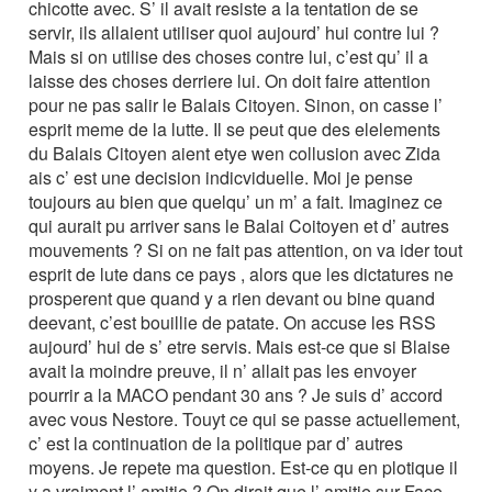
chicotte avec. S’ il avait resiste a la tentation de se
servir, ils allaient utiliser quoi aujourd’ hui contre lui ?
Mais si on utilise des choses contre lui, c’est qu’ il a
laisse des choses derriere lui. On doit faire attention
pour ne pas salir le Balais Citoyen. Sinon, on casse l’
esprit meme de la lutte. Il se peut que des elelements
du Balais Citoyen aient etye wen collusion avec Zida
ais c’ est une decision indicviduelle. Moi je pense
toujours au bien que quelqu’ un m’ a fait. Imaginez ce
qui aurait pu arriver sans le Balai Coitoyen et d’ autres
mouvements ? Si on ne fait pas attention, on va ider tout
esprit de lute dans ce pays , alors que les dictatures ne
prosperent que quand y a rien devant ou bine quand
deevant, c’est bouillie de patate. On accuse les RSS
aujourd’ hui de s’ etre servis. Mais est-ce que si Blaise
avait la moindre preuve, il n’ allait pas les envoyer
pourrir a la MACO pendant 30 ans ? Je suis d’ accord
avec vous Nestore. Touyt ce qui se passe actuellement,
c’ est la continuation de la politique par d’ autres
moyens. Je repete ma question. Est-ce qu en plotique il
y a vraiment l’ amitie ? On dirait que l’ amitie sur Face