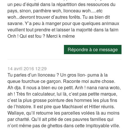
un peu d’équité dans la répartition des ressources du
pays, sinon, panthère woh, lionceau woh.....etc
woh...devront trouver d’autres forêts. Tu as bien dit
savane. Y’a peu à manger pour que quelques animaux
veuillent tout prendre et laisser la majorité dans la faim
Onh ! Qui est fou ? Merci k même
Répondre à ce message
14 avril 2016 12:29
Tu parles d’un lionceau ? Un gros lion- puma à la
queue fourchue ce garçon. Raconte moi autre chose.
Ah dja. Il nous a bien eu ce petit. Anh ! nana nana woto,
ah ! Très fin calculateur, lui là, c’est pas petite marque,
c’est la plus grosse pointure des hommes les plus fins
de l’histoire. Il est pire que Machiavel et Hitler réunis.
Wallaye, qu’il retourne les parcelles volées là au moins
par charité. Qu’il ait pitié de ces pauvres familles qui
n’ont même pas de ghettos dans cette impitoyable ville.