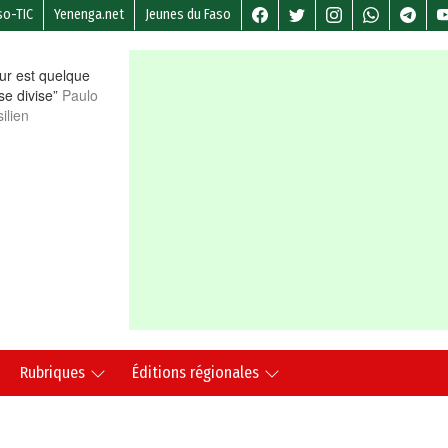
so-TIC
Yenenga.net
Jeunes du Faso
r est quelque
 se divise”
Paulo
ilien
Rubriques
Éditions régionales