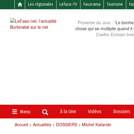
Les régionales
Lefaso-TV
Fasorama
Tourisme
Fa
Proverbe du Jour :
“Le bonheu
chose qui se multiplie quand il
Coelho Ecrivain brés
À la Une
Vidéos
Dossiers
Menu
Accueil
>
Actualités
>
DOSSIERS
>
Michel Kafando