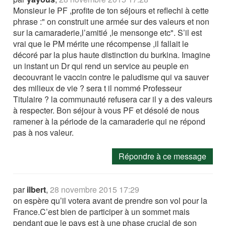
Monsieur le PF ,profite de ton séjours et reflechi à cette
phrase :" on construit une armée sur des valeurs et non
sur la camaraderie,l’amitié ,le mensonge etc". S’il est
vrai que le PM mérite une récompense ,il fallait le
décoré par la plus haute distinction du burkina. Imagine
un instant un Dr qui rend un service au peuple en
decouvrant le vaccin contre le paludisme qui va sauver
des milieux de vie ? sera t il nommé Professeur
Titulaire ? la communauté refusera car il y a des valeurs
à respecter. Bon séjour à vous PF et désolé de nous
ramener à la période de la camaraderie qui ne répond
pas à nos valeur.
Répondre à ce message
par
ilbert
,
28 novembre 2015 17:29
on espère qu’il votera avant de prendre son vol pour la
France.C’est bien de participer à un sommet mais
pendant que le pays est à une phase crucial de son