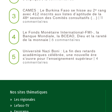
CAMES : Le Burkina Faso se hisse au 2ᵉ rang
3
avec 412 inscrits aux listes d’aptitude de la
| 11
48ᵉ session des Comités consultatifs (…)
commentaires
Le Fonds Monétaire International-FMI-, la
4
Banque Mondiale, la BCEAO, Dieu et la rareté
| 6 commentaires
de la monnaie
Université Nazi Boni : La fin des retards
5
académiques célébrée, une nouvelle ère
| 4
s’ouvre pour l’enseignement supérieur
commentaires
Nos sites thématiques
»
Les régionales
»
Lefaso-TV
»
Fasorama