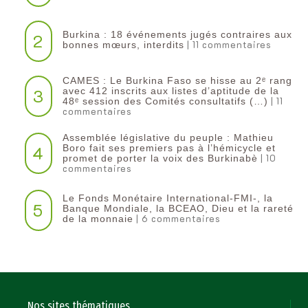
Burkina : 18 événements jugés contraires aux
2
| 11 commentaires
bonnes mœurs, interdits
CAMES : Le Burkina Faso se hisse au 2ᵉ rang
3
avec 412 inscrits aux listes d’aptitude de la
| 11
48ᵉ session des Comités consultatifs (…)
commentaires
Assemblée législative du peuple : Mathieu
4
Boro fait ses premiers pas à l’hémicycle et
| 10
promet de porter la voix des Burkinabè
commentaires
Le Fonds Monétaire International-FMI-, la
5
Banque Mondiale, la BCEAO, Dieu et la rareté
| 6 commentaires
de la monnaie
Nos sites thématiques