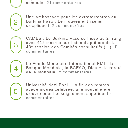
| 21 commentaires
semoule
Une ambassade pour les extraterrestres au
2
Burkina Faso : Le mouvement raëlien
| 12 commentaires
s’explique
CAMES : Le Burkina Faso se hisse au 2ᵉ rang
3
avec 412 inscrits aux listes d’aptitude de la
| 11
48ᵉ session des Comités consultatifs (…)
commentaires
Le Fonds Monétaire International-FMI-, la
4
Banque Mondiale, la BCEAO, Dieu et la rareté
| 6 commentaires
de la monnaie
Université Nazi Boni : La fin des retards
5
académiques célébrée, une nouvelle ère
| 4
s’ouvre pour l’enseignement supérieur
commentaires