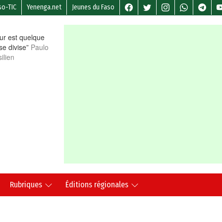
so-TIC
Yenenga.net
Jeunes du Faso
r est quelque
 se divise”
Paulo
ilien
Rubriques
Éditions régionales