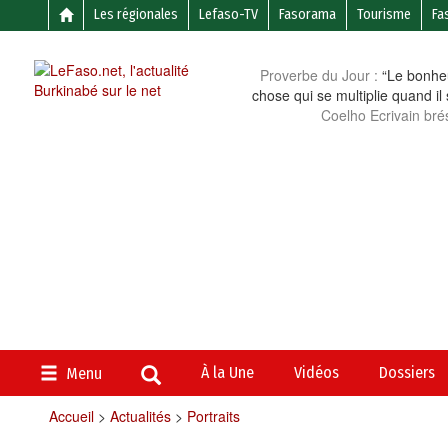
Les régionales
Lefaso-TV
Fasorama
Tourisme
Fa
Proverbe du Jour :
“Le bonheu
chose qui se multiplie quand il
Coelho Ecrivain brés
À la Une
Vidéos
Dossiers
Menu
Accueil
>
Actualités
>
Portraits