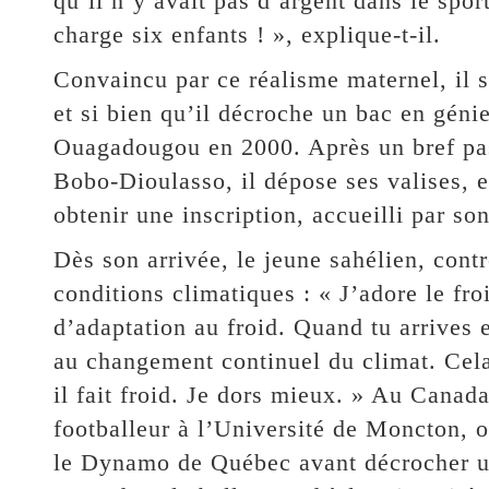
qu’il n’y avait pas d’argent dans le spor
charge six enfants ! », explique-t-il.
Convaincu par ce réalisme maternel, il s
et si bien qu’il décroche un bac en géni
Ouagadougou en 2000. Après un bref pas
Bobo-Dioulasso, il dépose ses valises, e
obtenir une inscription, accueilli par s
Dès son arrivée, le jeune sahélien, contre
conditions climatiques : « J’adore le f
d’adaptation au froid. Quand tu arrives e
au changement continuel du climat. Cela
il fait froid. Je dors mieux. » Au Canad
footballeur à l’Université de Moncton, où
le Dynamo de Québec avant décrocher u