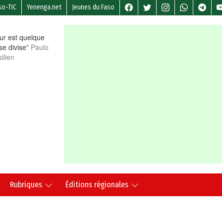
so-TIC
Yenenga.net
Jeunes du Faso
r est quelque
 se divise”
Paulo
ilien
Rubriques
Éditions régionales