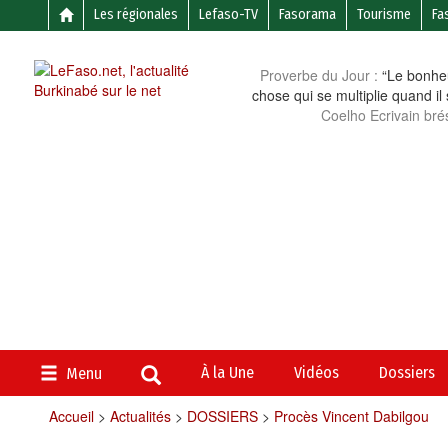
Les régionales
Lefaso-TV
Fasorama
Tourisme
Fa
Proverbe du Jour :
“Le bonheu
chose qui se multiplie quand il
Coelho Ecrivain brés
À la Une
Vidéos
Dossiers
Menu
Accueil
>
Actualités
>
DOSSIERS
>
Procès Vincent Dabilgou