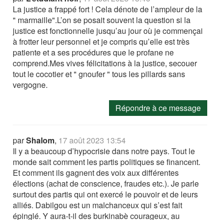
La justice a frappé fort ! Cela dénote de l’ampleur de la
" marmaille".L’on se posait souvent la question si la
justice est fonctionnelle jusqu’au jour où je commençai
à frotter leur personnel et je compris qu’elle est très
patiente et a ses procédures que le profane ne
comprend.Mes vives félicitations à la justice, secouer
tout le cocotier et " gnoufer " tous les pillards sans
vergogne.
Répondre à ce message
par
Shalom
,
17 août 2023 13:54
Il y a beaucoup d’hypocrisie dans notre pays. Tout le
monde sait comment les partis politiques se financent.
Et comment ils gagnent des voix aux différentes
élections (achat de conscience, fraudes etc.). Je parle
surtout des partis qui ont exercé le pouvoir et de leurs
alliés. Dabilgou est un malchanceux qui s’est fait
épinglé. Y aura-t-il des burkinabè courageux, au