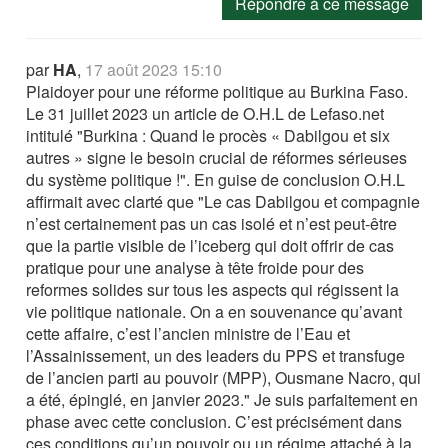
Répondre à ce message
par
HA
,
17 août 2023 15:10
Plaidoyer pour une réforme politique au Burkina Faso.
Le 31 juillet 2023 un article de O.H.L de Lefaso.net
intitulé "Burkina : Quand le procès « Dabilgou et six
autres » signe le besoin crucial de réformes sérieuses
du système politique !". En guise de conclusion O.H.L
affirmait avec clarté que "Le cas Dabilgou et compagnie
n’est certainement pas un cas isolé et n’est peut-être
que la partie visible de l’iceberg qui doit offrir de cas
pratique pour une analyse à tête froide pour des
reformes solides sur tous les aspects qui régissent la
vie politique nationale. On a en souvenance qu’avant
cette affaire, c’est l’ancien ministre de l’Eau et
l’Assainissement, un des leaders du PPS et transfuge
de l’ancien parti au pouvoir (MPP), Ousmane Nacro, qui
a été, épinglé, en janvier 2023." Je suis parfaitement en
phase avec cette conclusion. C’est précisément dans
ces conditions qu’un pouvoir ou un régime attaché à la