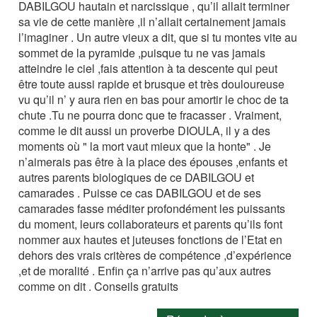
DABILGOU hautain et narcissique , qu’il allait terminer
sa vie de cette manière ,il n’allait certainement jamais
l’imaginer . Un autre vieux a dit, que si tu montes vite au
sommet de la pyramide ,puisque tu ne vas jamais
atteindre le ciel ,fais attention à ta descente qui peut
être toute aussi rapide et brusque et très douloureuse
vu qu’il n’ y aura rien en bas pour amortir le choc de ta
chute .Tu ne pourra donc que te fracasser . Vraiment,
comme le dit aussi un proverbe DIOULA, il y a des
moments où " la mort vaut mieux que la honte" . Je
n’aimerais pas être à la place des épouses ,enfants et
autres parents biologiques de ce DABILGOU et
camarades . Puisse ce cas DABILGOU et de ses
camarades fasse méditer profondément les puissants
du moment, leurs collaborateurs et parents qu’ils font
nommer aux hautes et juteuses fonctions de l’Etat en
dehors des vrais critères de compétence ,d’expérience
,et de moralité . Enfin ça n’arrive pas qu’aux autres
comme on dit . Conseils gratuits