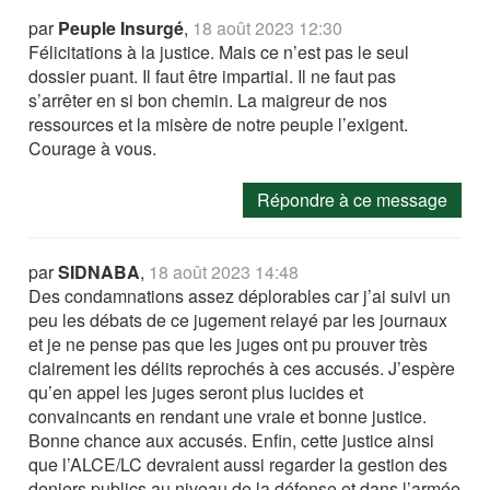
par
Peuple Insurgé
,
18 août 2023 12:30
Félicitations à la justice. Mais ce n’est pas le seul
dossier puant. Il faut être impartial. Il ne faut pas
s’arrêter en si bon chemin. La maigreur de nos
ressources et la misère de notre peuple l’exigent.
Courage à vous.
Répondre à ce message
par
SIDNABA
,
18 août 2023 14:48
Des condamnations assez déplorables car j’ai suivi un
peu les débats de ce jugement relayé par les journaux
et je ne pense pas que les juges ont pu prouver très
clairement les délits reprochés à ces accusés. J’espère
qu’en appel les juges seront plus lucides et
convaincants en rendant une vraie et bonne justice.
Bonne chance aux accusés. Enfin, cette justice ainsi
que l’ALCE/LC devraient aussi regarder la gestion des
deniers publics au niveau de la défense et dans l’armée