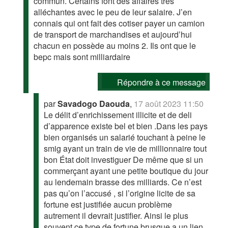
commun. Certains font des affaires très
alléchantes avec le peu de leur salaire. J’en
connais qui ont fait des cotiser payer un camion
de transport de marchandises et aujourd’hui
chacun en possède au moins 2. Ils ont que le
bepc mais sont milliardaire
Répondre à ce message
par
Savadogo Daouda
,
17 août 2023 11:50
Le délit d’enrichissement illicite et de deli
d’apparence existe bel et bien .Dans les pays
bien organisés un salarié touchant à peine le
smig ayant un train de vie de millionnaire tout
bon État doit investiguer De même que si un
commerçant ayant une petite boutique du jour
au lendemain brasse des milliards. Ce n’est
pas qu’on l’accusé , si l’origine licite de sa
fortune est justifiée aucun problème
autrement il devrait justifier. Ainsi le plus
souvent ce type de fortune brusque a un lien