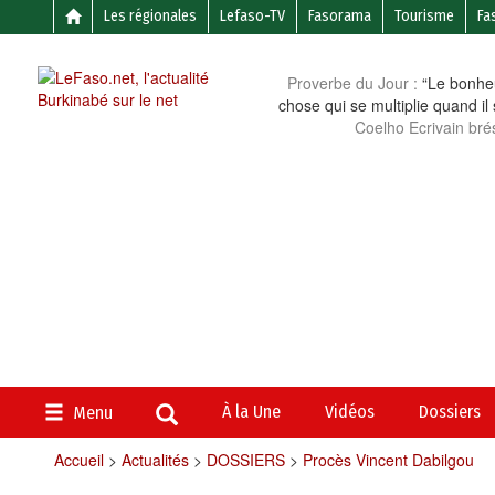
Les régionales
Lefaso-TV
Fasorama
Tourisme
Fa
Proverbe du Jour :
“Le bonheu
chose qui se multiplie quand il
Coelho Ecrivain brés
À la Une
Vidéos
Dossiers
Menu
Accueil
>
Actualités
>
DOSSIERS
>
Procès Vincent Dabilgou