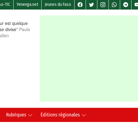
so-TIC
Yenenga.net
Jeunes du Faso
r est quelque
 se divise”
Paulo
ilien
Rubriques
Éditions régionales