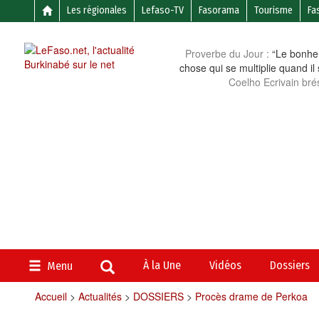
Les régionales
Lefaso-TV
Fasorama
Tourisme
Fa
Proverbe du Jour :
“Le bonheu
chose qui se multiplie quand il
Coelho Ecrivain brés
À la Une
Vidéos
Dossiers
Menu
Accueil
>
Actualités
>
DOSSIERS
>
Procès drame de Perkoa