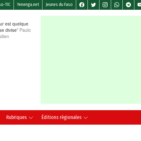
so-TIC
Yenenga.net
Jeunes du Faso
r est quelque
 se divise”
Paulo
ilien
Rubriques
Éditions régionales